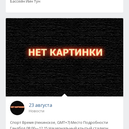
Бассейн Йин Тун
23 августа
Новости
Спорт Время (пекинское, GMT+7) Место Подробности
Гандбол 08.00—12.15 Национальный крытый стадион