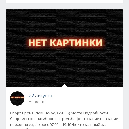
22 августа
Новости
Спорт Время (пекинское, GMT+7) Место Подробности
Современное пятиборье: стрельба фехтование плавание
верховая езда кросс 07.00—19.10 Фехтовальный зал