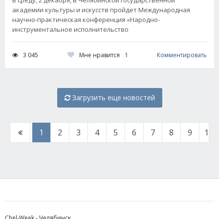
академии культуры и искусств пройдет Международная
научно-практическая конференция «Народно-
инструментальное исполнительство
Мне нравится
1
3 045
Комментировать
Загрузить еще новостей
1
2
3
4
5
6
7
8
9
10
Chel-Week - Челябинск