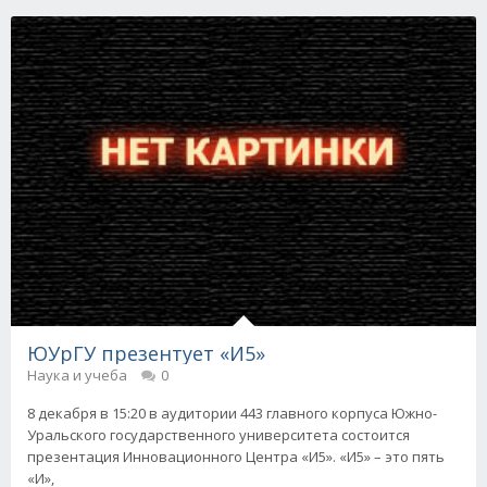
ЮУрГУ презентует «И5»
Наука и учеба
0
8 декабря в 15:20 в аудитории 443 главного корпуса Южно-
Уральского государственного университета состоится
презентация Инновационного Центра «И5». «И5» – это пять
«И»,