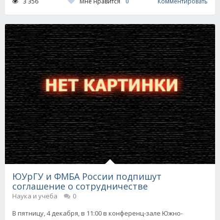
Мне нравится
0
3 356
Комментировать
ЮУрГУ и ФМБА России подпишут
соглашение о сотрудничестве
Наука и учеба
0
В пятницу, 4 декабря, в 11:00 в конференц-зале Южно-