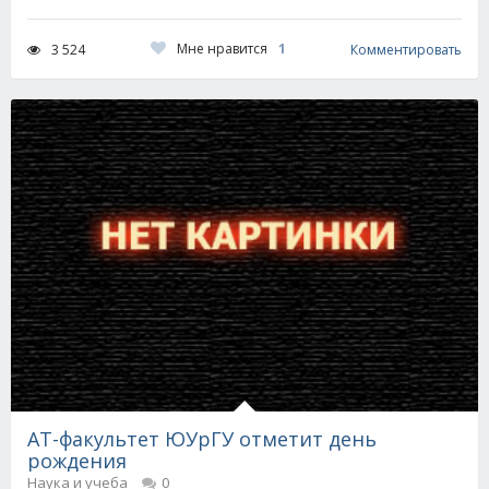
Мне нравится
1
3 524
Комментировать
АТ-факультет ЮУрГУ отметит день
рождения
Наука и учеба
0