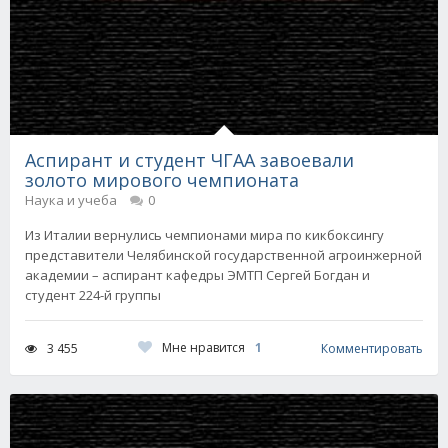
Аспирант и студент ЧГАА завоевали
золото мирового чемпионата
Наука и учеба
0
Из Италии вернулись чемпионами мира по кикбоксингу
представители Челябинской государственной агроинжерной
академии – аспирант кафедры ЭМТП Сергей Богдан и
студент 224-й группы
Мне нравится
1
3 455
Комментировать