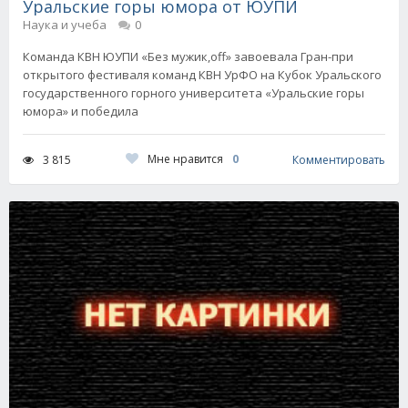
Уральские горы юмора от ЮУПИ
Наука и учеба
0
Команда КВН ЮУПИ «Без мужик,оff» завоевала Гран-при
открытого фестиваля команд КВН УрФО на Кубок Уральского
государственного горного университета «Уральские горы
юмора» и победила
Мне нравится
0
3 815
Комментировать