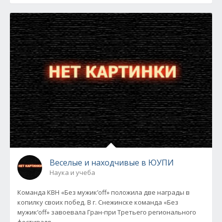
Веселые и находчивые в ЮУПИ
Наука и учеба
Команда КВН «Без мужик’off» положила две награды в
копилку своих побед. В г. Снежинске команда «Без
мужик’off» завоевала Гран-при Третьего регионального