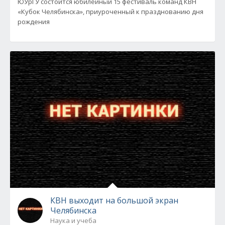
ЮУрГУ состоится юбилейный 15 фестиваль команд КВН
«Кубок Челябинска», приуроченный к празднованию дня
рождения
КВН выходит на большой экран
Челябинска
Наука и учеба