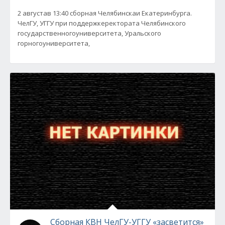
2 августав 13:40 cборная Челябинскаи Екатеринбурга.
ЧелГУ, УГГУ при поддержкеректората Челябинского
государственногоуниверситета, Уральского
горногоуниверситета,
Сборная КВН ЧелГУ-УГГУ «засветится»