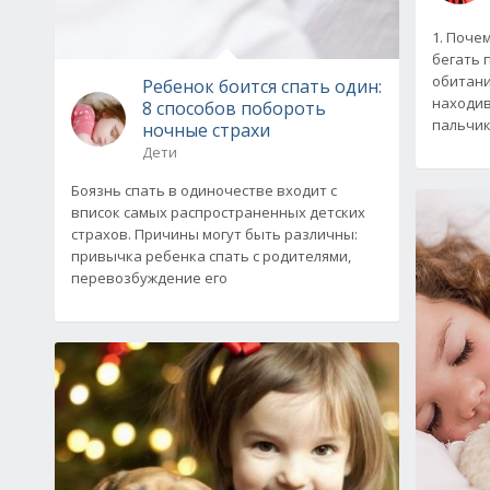
1. Поче
бегать 
обитани
Ребенок боится спать один:
находив
8 способов побороть
пальчи
ночные страхи
Дети
Боязнь спать в одиночестве входит с
вписок самых распространенных детских
страхов. Причины могут быть различны:
привычка ребенка спать с родителями,
перевозбуждение его