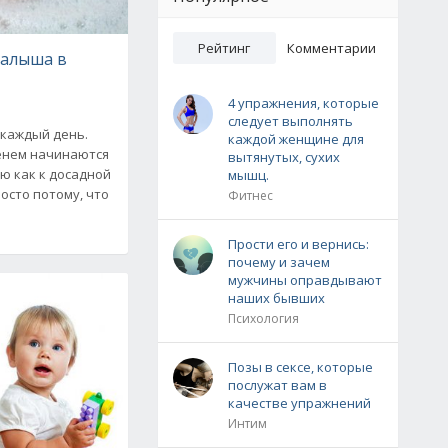
Рейтинг
Комментарии
малыша в
4 упражнения, которые
следует выполнять
 каждый день.
каждой женщине для
енем начинаются
вытянутых, сухих
ию как к досадной
мышц.
осто потому, что
Фитнес
Прости его и вернись:
почему и зачем
мужчины оправдывают
наших бывших
Психология
Позы в сексе, которые
послужат вам в
качестве упражнений
Интим