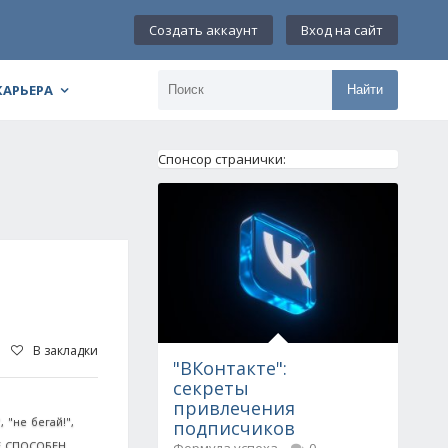
Создать аккаунт
Вход на сайт
КАРЬЕРА
Найти
Спонсор странички:
В закладки
"ВКонтакте":
секреты
привлечения
 "не бегай!",
подписчиков
НЕ СПОСОБЕН