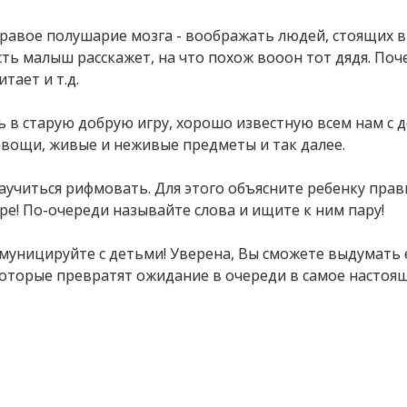
равое полушарие мозга - воображать людей, стоящих в
ть малыш расскажет, на что похож вооон тот дядя. Поч
тает и т.д.
 в старую добрую игру, хорошо известную всем нам с д
вощи, живые и неживые предметы и так далее.
аучиться рифмовать. Для этого объясните ребенку прав
ре! По-очереди называйте слова и ищите к ним пару!
ммуницируйте с детьми! Уверена, Вы сможете выдумать
которые превратят ожидание в очереди в самое настоя