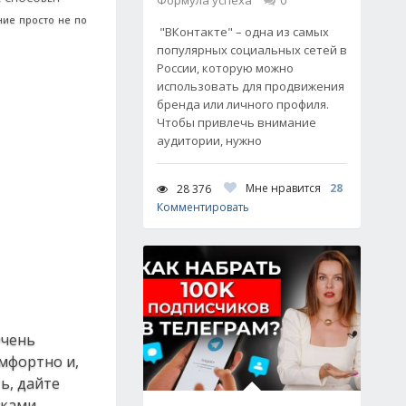
Формула успеха
0
ние просто не по
"ВКонтакте" – одна из самых
популярных социальных сетей в
России, которую можно
использовать для продвижения
бренда или личного профиля.
Чтобы привлечь внимание
аудитории, нужно
Мне нравится
28
28 376
Комментировать
Очень
омфортно и,
ь, дайте
ками,