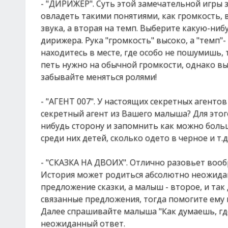
- "ДИРИЖЕР". Суть этой замечательной игры 
овладеть такими понятиями, как громкость, в
звука, а вторая на темп. Выберите какую-ниб
дирижера. Рука "громкость" высоко, а "темп"
находитесь в месте, где особо не пошумишь, 
петь нужно на обычной громкости, однако выс
забывайте меняться ролями!
- "АГЕНТ 007". У настоящих секретных агент
секретный агент из Вашего малыша? Для этог
нибудь сторону и запомнить как можно больш
среди них детей, сколько одето в черное и т.д
- "СКАЗКА НА ДВОИХ". Отлично разовьет вооб
История может родиться абсолютно неожидан
предложение сказки, а малыш - второе, и та
связанные предложения, тогда помогите ему
Далее спрашивайте малыша "Как думаешь, где
неожиданный ответ.