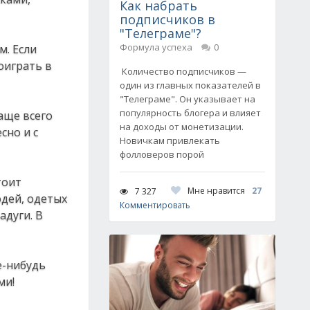
Как набрать
подписчиков в
"Телеграме"?
Формула успеха
0
. Если
оиграть в
Количество подписчиков —
один из главных показателей в
"Телеграме". Он указывает на
популярность блогера и влияет
аще всего
на доходы от монетизации.
сно и с
Новичкам привлекать
фолловеров порой
тоит
Мне нравится
27
7 327
дей, одетых
Комментировать
адуги. В
е-нибудь
ми!