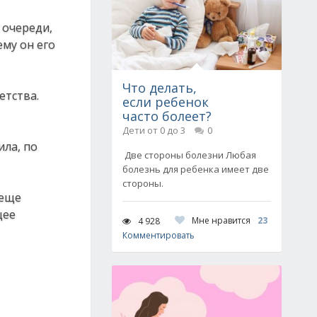
 очереди,
ему он его
Что делать,
етства.
если ребенок
часто болеет?
Дети от 0 до 3
0
ила, по
Две стороны болезни Любая
болезнь для ребенка имеет две
стороны.
 еще
щее
Мне нравится
23
4 928
Комментировать