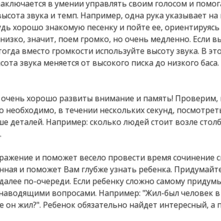
заключается в умении управлять своим голосом и помог
ысота звука и темп. Например, одна рука указывает на
удь хорошо знакомую песенку и пойте ее, ориентируясь
- низко, значит, поем громко, но очень медленно. Если 
тогда вместо громкости используйте высоту звука. В эт
ота звука меняется от высокого писка до низкого баса.
ов очень хорошо развиты внимание и память! Проверим,
о необходимо, в течении нескольких секунд, посмотрет
е деталей. Например: сколько людей стоит возле столб
.
ражение и поможет весело провести время сочинение с
ная и поможет Вам глубже узнать ребенка. Придумайт
к далее по-очереди. Если ребенку сложно самому придум
 наводящими вопросами. Например: "Жил-был человек в 
 он жил?". Ребенок обязательно найдет интересный, а 