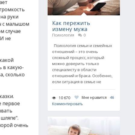
ает
 громкость
 на руки
Как пережить
вы с малышом
измену мужа
ом случае
Психология
0
 И не
Психология семьи и семейных
отношений – это очень
сложный процесс, который
 какой
можно доверить только
ь в какую-
специалисту в области
а, сколько
отношений и брака. Особенно,
если ситуация в семье не
казки.
Мне нравится
46
10 670
е первое
Комментировать
ывать
шляпе".
порой очень