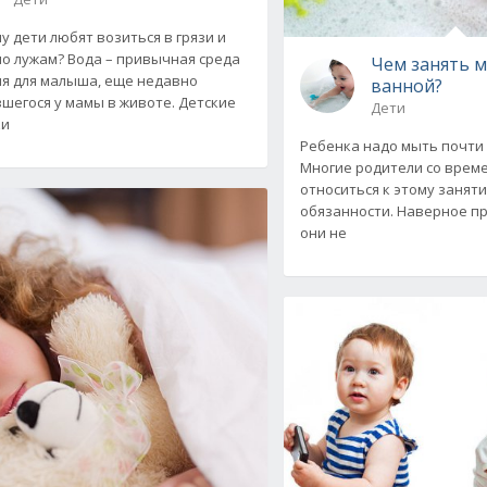
му дети любят возиться в грязи и
по лужам? Вода – привычная среда
Чем занять 
я для малыша, еще недавно
ванной?
шегося у мамы в животе. Детские
Дети
ки
Ребенка надо мыть почти
Многие родители со врем
относиться к этому занят
обязанности. Наверное пр
они не