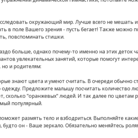
сследовать окружающий мир. Лучше всего не мешать им
ть в поле Вашего зрения - пусть бегает! Также можно п
ать, повспоминать стишки.
аздо больше, однако почему-то именно на этих деток ч
антов увлекательных занятий, которые помогут интере
 но и родителям:
оторые знают цвета и умеют считать. В очереди обычно с
 одежду. Предложите малышу посчитать количество лю
т, сколько "оранжевых" людей. И так далее по цветам р
амый популярный.
 поможет размять тело и взбодриться. Выполняйте каки
, будто он - Ваше зеркало. Обязательно меняйтесь роля