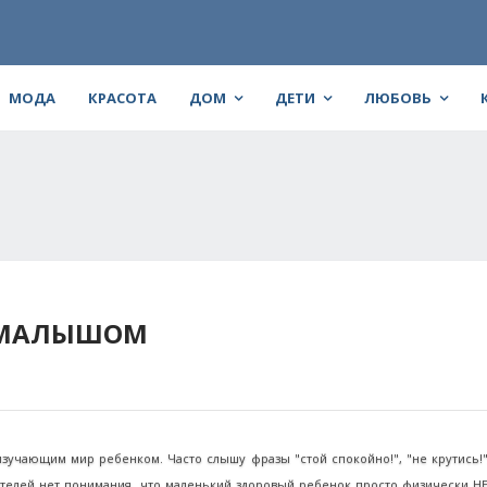
МОДА
КРАСОТА
ДОМ
ДЕТИ
ЛЮБОВЬ
С МАЛЫШОМ
изучающим мир ребенком. Часто слышу фразы "стой спокойно!", "не крутись!",
у родителей нет понимания, что маленький здоровый ребенок просто физически 