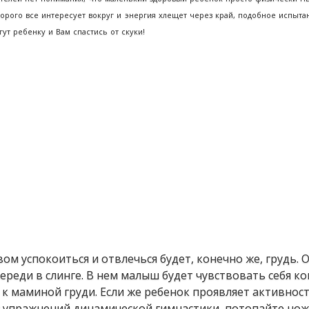
оторого все интересует вокруг и энергия хлещет через край, подобное испыта
т ребенку и Вам спастись от скуки!
м успокоиться и отвлечься будет, конечно же, грудь. 
ереди в слинге. В нем малыш будет чувствовать себя к
 к маминой груди. Если же ребенок проявляет активност
у упражнений динамической гимнастики, потопайте нож