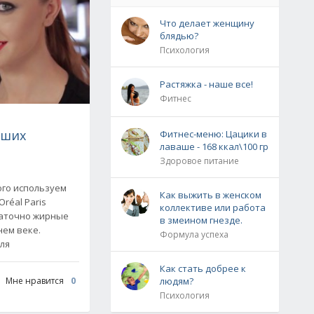
Что делает женщину
блядью?
Психология
Растяжка - наше все!
Фитнес
ьших
Фитнес-меню: Цацики в
лаваше - 168 ккал\100 гр
Здоровое питание
ого используем
Как выжить в женском
Oréal Paris
коллективе или работа
таточно жирные
в змеином гнезде.
нем веке.
Формула успеха
для
Как стать добрее к
людям?
Мне нравится
0
Психология