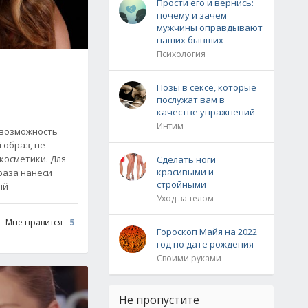
Прости его и вернись:
почему и зачем
мужчины оправдывают
наших бывших
Психология
е
Позы в сексе, которые
послужат вам в
качестве упражнений
Интим
 возможность
 образ, не
 косметики. Для
Сделать ноги
красивыми и
раза нанеси
стройными
ый
Уход за телом
Мне нравится
5
Гороскоп Майя на 2022
год по дате рождения
Своими руками
Не пропустите