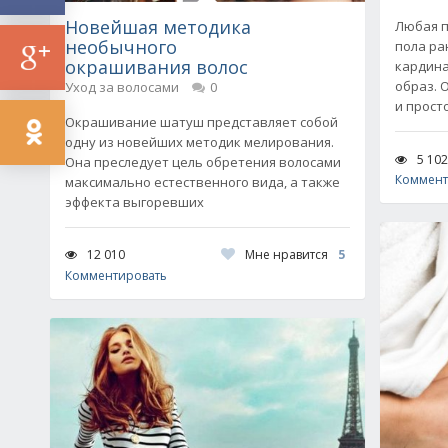
Новейшая методика
Любая п
необычного
пола ра
окрашивания волос
кардина
образ. 
Уход за волосами
0
и прост
Окрашивание шатуш представляет собой
одну из новейших методик мелирования.
5 102
Она преследует цель обретения волосами
Коммент
максимально естественного вида, а также
эффекта выгоревших
Мне нравится
5
12 010
Комментировать