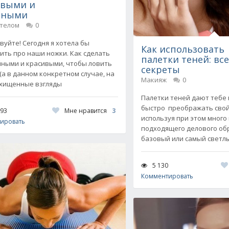
ивыми и
йными
 телом
0
вуйте! Сегодня я хотела бы
Как использовать
ить про наши ножки. Как сделать
палетки теней: вс
йными и красивыми, чтобы ловить
секреты
 (а в данном конкретном случае, на
Макияж
0
схищенные взгляды
Палетки теней дают тебе
быстро преображать свой
Мне нравится
3
593
используя при этом много
ировать
подходящего делового об
базовый или самый светл
5 130
Комментировать