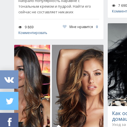
набрало популярность наравне с
7 690
тональным кремом и пудрой. Найти его
Коммент
сейчас не составляет никаких
Мне нравится
0
9 869
Комментировать
Как о
домаш
Уход за