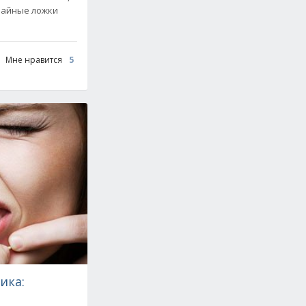
 чайные ложки
Мне нравится
5
ика: