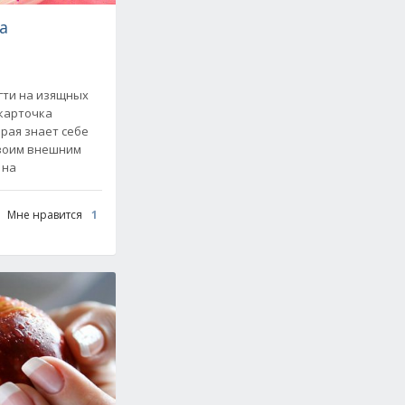
а
гти на изящных
 карточка
рая знает себе
своим внешним
 на
Мне нравится
1