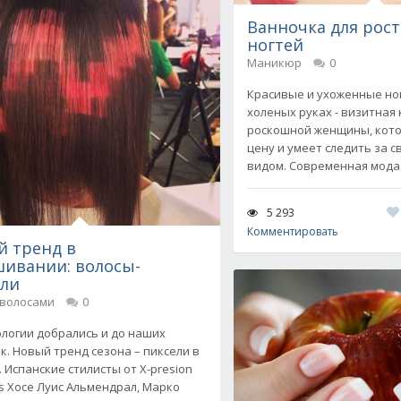
Ванночка для рост
ногтей
Маникюр
0
Красивые и ухоженные но
холеных руках - визитная
роскошной женщины, кото
цену и умеет следить за 
видом. Современная мода
5 293
Комментировать
 тренд в
ивании: волосы-
ели
 волосами
0
ологии добрались и до наших
к. Новый тренд сезона – пиксели в
. Испанские стилисты от X-presion
os Хосе Луис Альмендрал, Марко