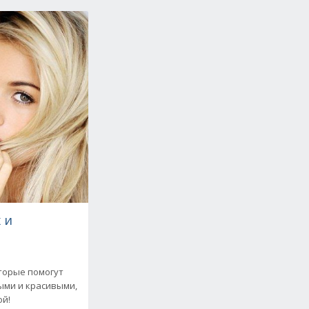
 и
торые помогут
ыми и красивыми,
ой!