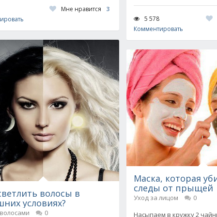
Мне нравится
3
5 578
ировать
Комментировать
Маска, которая уб
следы от прыщей
светлить волосы в
Уход за лицом
0
них условиях?
 волосами
0
Насыпаем в кружку 2 чайн