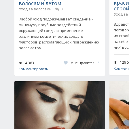
крас
волосами летом
стро
Уход за волосами
0
Уход за
Любой уход подразумевает сведение к
Здравст
минимуму пагубных воздействий
поговор
окружающей среды и применение
их стро
различных косметических средств.
на себе
Факторов, располагающих к повреждению
них) во
волос летом
129 
Мне нравится
3
4 363
Коммент
Комментировать