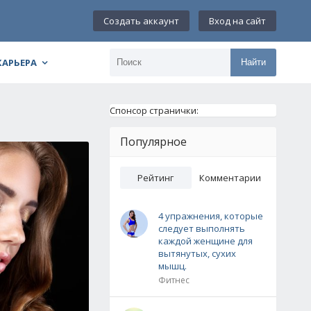
Создать аккаунт
Вход на сайт
КАРЬЕРА
Найти
Спонсор странички:
Популярное
Рейтинг
Комментарии
4 упражнения, которые
следует выполнять
каждой женщине для
вытянутых, сухих
мышц.
Фитнес