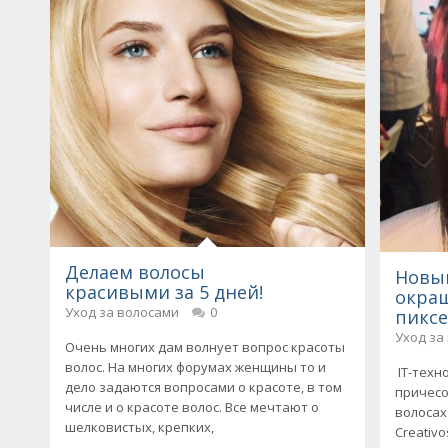
Делаем волосы
Новый
красивыми за 5 дней!
окраш
Уход за волосами
0
пикс
Уход за
Очень многих дам волнует вопрос красоты
волос. На многих форумах женщины то и
IT-техн
дело задаются вопросами о красоте, в том
причесо
числе и о красоте волос. Все мечтают о
волосах
шелковистых, крепких,
Creativ