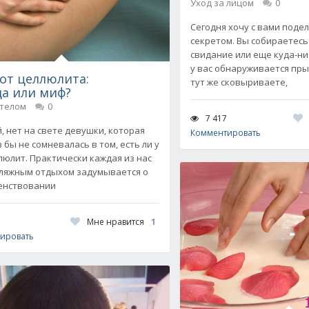
Уход за лицом
0
Сегодня хочу с вами поде
секретом. Вы собираетесь
свидание или еще куда-ниб
у вас обнаруживается пр
от целлюлита:
тут же сковыриваете,
а или миф?
 телом
0
7 417
, нет на свете девушки, которая
Комментировать
 бы не сомневалась в том, есть ли у
люлит. Практически каждая из нас
ляжным отдыхом задумывается о
енствовании
Мне нравится
1
ировать