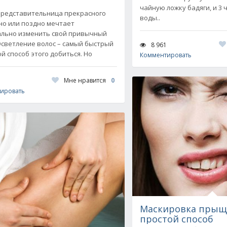
чайную ложку бадяги, и 3
редставительница прекрасного
воды..
но или поздно мечтает
льно изменить свой привычный
Осветление волос – самый быстрый
8 961
ой способ этого добиться. Но
Комментировать
Мне нравится
0
ировать
Маскировка прыщ
простой способ