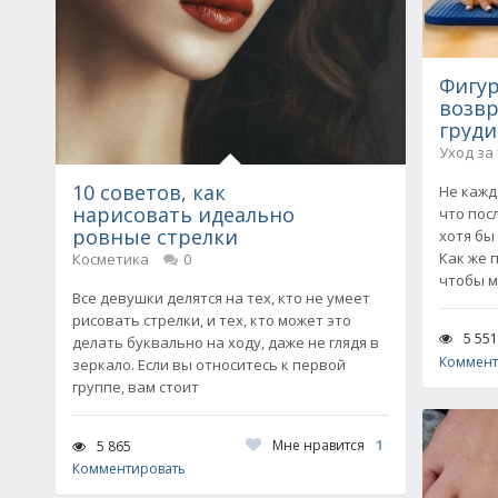
Фигур
возв
груди
Уход за
10 советов, как
Не кажд
нарисовать идеально
что пос
ровные стрелки
хотя бы
Как же 
Косметика
0
чтобы 
Все девушки делятся на тех, кто не умеет
рисовать стрелки, и тех, кто может это
5 551
делать буквально на ходу, даже не глядя в
Коммент
зеркало. Если вы относитесь к первой
группе, вам стоит
Мне нравится
1
5 865
Комментировать