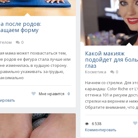
а после родов:
ращаем форму
 телом
0
Какой макияж
ая мама может похвастаться тем,
подойдет для бол
ле родов ее фигура стала лучше или
глаз
 не изменилась в худшую сторону.
правильно ухаживать за грудью,
Косметика
0
максимально
Начнем со стрелки. Для эт
карандаш Color Riche от L'
Мне нравится
0
оттенка 101 и рисуем дос
ировать
стрелки на верхнем и ниж
Обратите внимание, что 
6 538
Комментировать