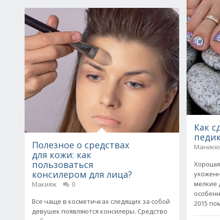
Как с
педи
Полезное о средствах
Маникю
для кожи: как
пользоваться
Хороший
консилером для лица?
ухоженн
мелкие 
Макияж
0
особенн
Все чаще в косметичках следящих за собой
2015 по
девушек появляются консилеры. Средство