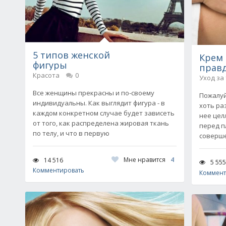
5 типов женской
Крем 
фигуры
правд
Красота
0
Уход за
Все женщины прекрасны и по-своему
Пожалуй
индивидуальны. Как выглядит фигура - в
хоть раз
каждом конкретном случае будет зависеть
нее цел
от того, как распределена жировая ткань
перед п
по телу, и что в первую
соверш
Мне нравится
4
14 516
5 555
Комментировать
Коммент