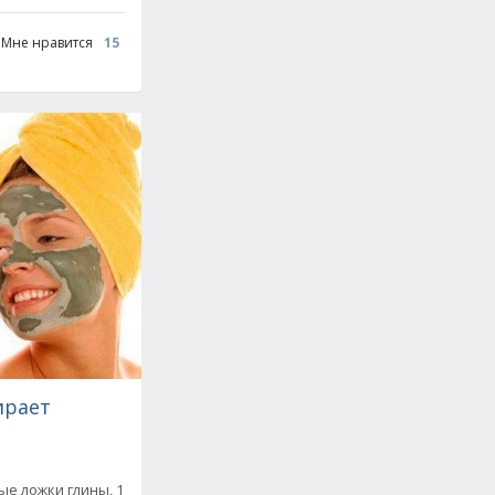
Мне нравится
15
ирает
ые ложки глины, 1