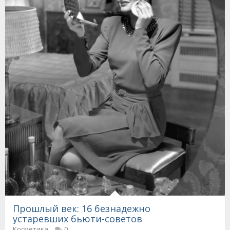
Прошлый век: 16 безнадежно
устаревших бьюти-советов
Косметика
0