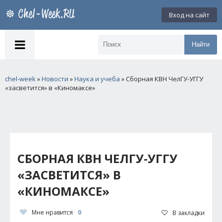
Вход на сайт
Найти
chel-week
»
Новости
»
Наука и учеба
» Сборная КВН ЧелГУ-УГГУ
«засветится» в «Киномаксе»
СБОРНАЯ КВН ЧЕЛГУ-УГГУ
«ЗАСВЕТИТСЯ» В
«КИНОМАКСЕ»
Мне нравится
0
В закладки