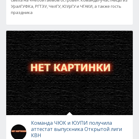
смеха на «Необитаемом острове». Команды-участницы из
УралГУФКа, РГТЭУ, ЧелГУ, ЮУрГУ и ЧГАКИ, а также гость
праздника
Команда ЧЮК и ЮУПИ получила
аттестат выпускника Открытой лиги
КВН