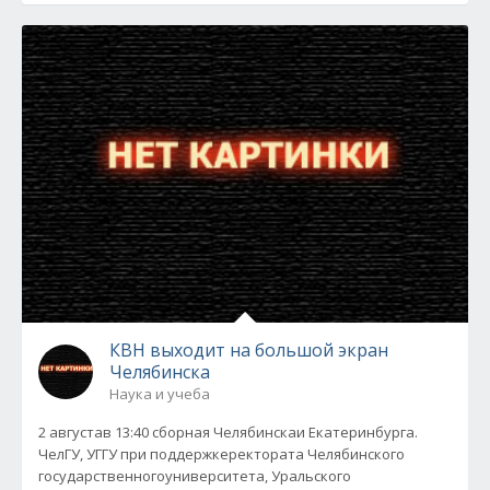
КВН выходит на большой экран
Челябинска
Наука и учеба
2 августав 13:40 cборная Челябинскаи Екатеринбурга.
ЧелГУ, УГГУ при поддержкеректората Челябинского
государственногоуниверситета, Уральского