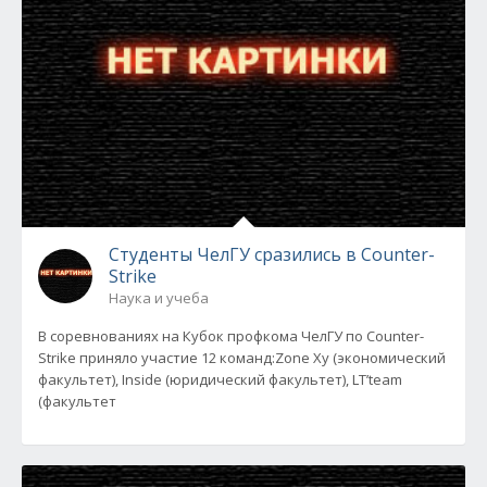
Студенты ЧелГУ сразились в Counter-
Strike
Наука и учеба
В соревнованиях на Кубок профкома ЧелГУ по Counter-
Strike приняло участие 12 команд:Zone Xy (экономический
факультет), Inside (юридический факультет), LT’team
(факультет