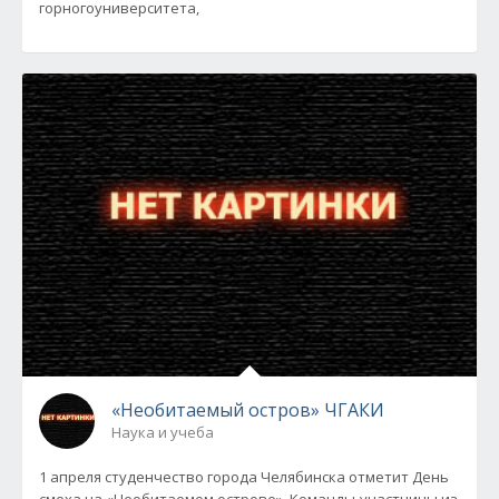
горногоуниверситета,
«Необитаемый остров» ЧГАКИ
Наука и учеба
1 апреля студенчество города Челябинска отметит День