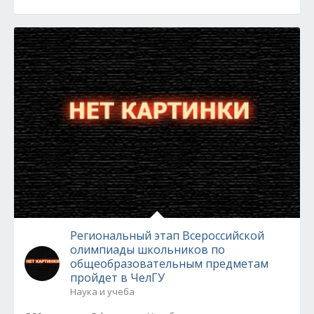
Региональный этап Всероссийской
олимпиады школьников по
общеобразовательным предметам
пройдет в ЧелГУ
Наука и учеба