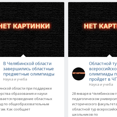
В Челябинской области
Областной т
завершились областные
всероссийск
предметные олимпиады
олимпиады п
пройдет в Ч
Наука и учеба
Наука и учеба
инской области при поддержке
рства образования и науки
28 января в Челябинском 
вается проведение областных
педагогическом универси
ад по общеобразовательным
исторического факультета
ам. Как сообщает
областной тур всероссий
школьников по