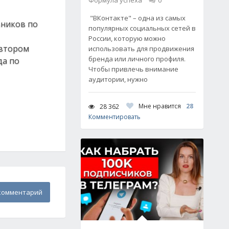
Формула успеха
0
"ВКонтакте" – одна из самых
ьников по
популярных социальных сетей в
России, которую можно
 втором
использовать для продвижения
бренда или личного профиля.
да по
Чтобы привлечь внимание
аудитории, нужно
Мне нравится
28
28 362
Комментировать
комментарий