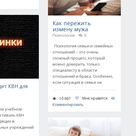
Как пережить
измену мужа
Психология
0
Психология семьи и семейных
отношений – это очень
сложный процесс, который
можно доверить только
специалисту в области
отношений и брака. Особенно,
если ситуация в семье не
дет КВН для
Мне нравится
46
10 667
Комментировать
ьем учебном
естиваль КВН
дящих в
ьных учреждений