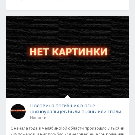
Половина погибших в огне
южноуральцев были пьяны или спали
Новости
С начала года в Челябинской области произошло 3 тысячи
236 пожаров. В них погибло 219 человек, еще 156 получили