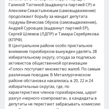
Галиной Тютиной (выдвинута партией СР) и
Алексеем Севастьяновым (самовыдвижение)
продолжают борьбу за мандат депутата
гордумы Вячеслав Обухов (самовыдвижение),
Андрей Суровцев (выдвинут партией ЕР),
Сергей Шлемов (ЛДПР) и Тамара Серебрякова
(КПРФ).
В Центральном районе особо пристальное
внимание горизбирком вынужден уделять 28
избирательному округу, откуда за подписью
активистов общественной организации
«Голос» поступает множество жалоб. По самым
различным поводам. В Металлургическом
районе обстановка накалилась в 20, 22 и 24
избирательных округах, где, по
характеристике членов горизбиркома, царит
разгул «черного компромата», а кандидаты в
депутаты не перестают забрасывать комиссию