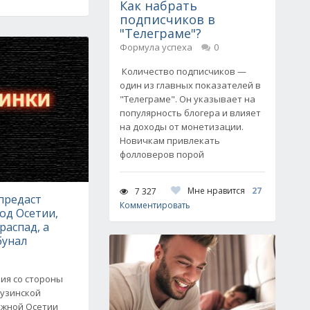
Как набрать
подписчиков в
"Телеграме"?
Формула успеха
0
Количество подписчиков —
один из главных показателей в
"Телеграме". Он указывает на
популярность блогера и влияет
на доходы от монетизации.
Новичкам привлекать
фолловеров порой
Мне нравится
27
7 327
предаст
Комментировать
од Осетии,
распад, а
бунал
ия со стороны
рузинской
Южной Осетии