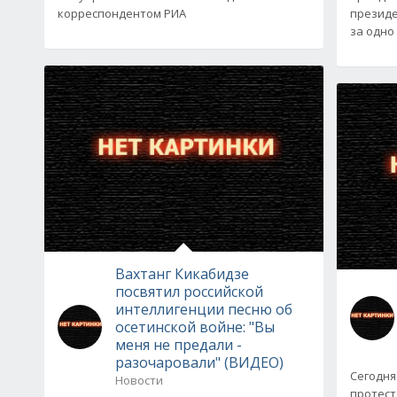
корреспондентом РИА
президе
за одно
Вахтанг Кикабидзе
посвятил российской
интеллигенции песню об
осетинской войне: "Вы
меня не предали -
разочаровали" (ВИДЕО)
Сегодня
Новости
протест