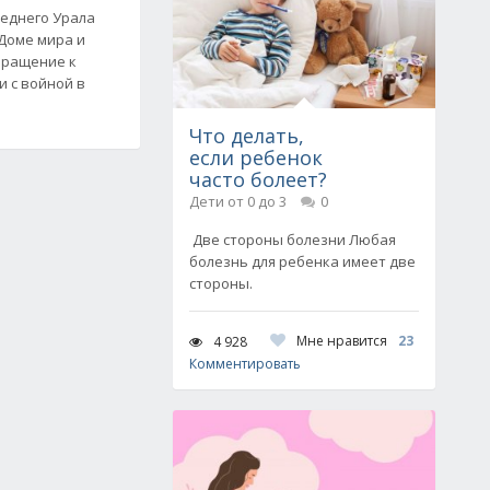
еднего Урала
 Доме мира и
бращение к
и с войной в
Что делать,
если ребенок
часто болеет?
Дети от 0 до 3
0
Две стороны болезни Любая
болезнь для ребенка имеет две
стороны.
Мне нравится
23
4 928
Комментировать