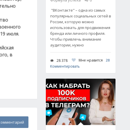
Формула успеха
0
ительно
"ВКонтакте" – одна из самых
популярных социальных сетей в
ство
России, которую можно
своенного
использовать для продвижения
19 июля.
бренда или личного профиля.
Чтобы привлечь внимание
аудитории, нужно
ийская
ого, в
Мне нравится
28
28 378
Комментировать
комментарий