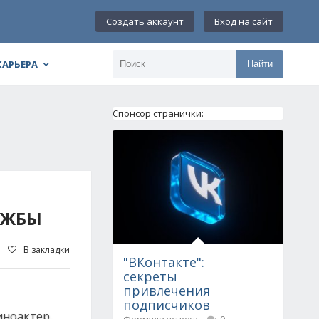
Создать аккаунт
Вход на сайт
КАРЬЕРА
Найти
Спонсор странички:
УЖБЫ
В закладки
"ВКонтакте":
секреты
привлечения
подписчиков
иноактер,