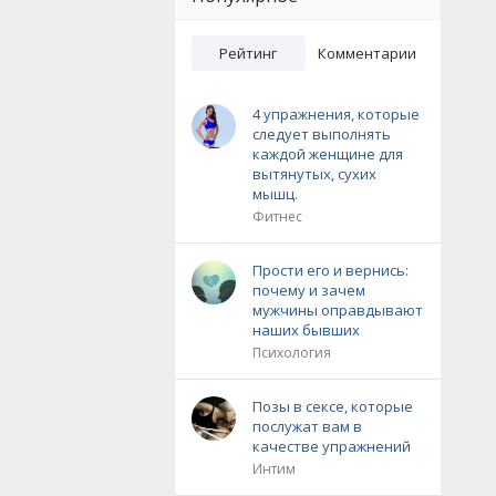
Рейтинг
Комментарии
4 упражнения, которые
следует выполнять
каждой женщине для
вытянутых, сухих
мышц.
Фитнес
Прости его и вернись:
почему и зачем
мужчины оправдывают
наших бывших
Психология
Позы в сексе, которые
послужат вам в
качестве упражнений
Интим