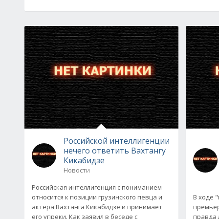
Российской интеллигенции
нечего ответить Вахтангу
Кикабидзе
Новости
Российская интеллигенция с пониманием
относится к позиции грузинского певца и
В ходе 
актера Вахтанга Кикабидзе и принимает
премьер
его упреки. Как заявил в беседе с
правда 