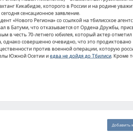
ахтанг Кикабидзе, которого в России и на родине уваж
 сегодня сенсационное заявление.
дент «Нового Региона» со ссылкой на тбилисское агент
зал в Батуми, что отказывается от Ордена Дружбы, при
м в честь 70-летнего юбилея, который актер отметил 
га, однако совершенно очевидно, что это продиктовано
щественности против военной операции, которую росс
делы Южной Осетии и
едва не дойдя до Тбилиси
. Кроме т
Добавить 