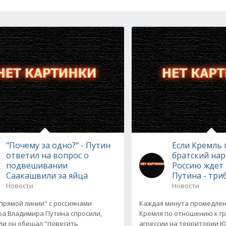
"Почему за одно?" - Путин
Если Кремль 
ответил на вопрос о
братский нар
подвешивании
Россию ждет 
Саакашвили за яйца
Путина - три
Новости
Новости
"прямой линии" с россиянами
Каждая минута промедлен
а Владимира Путина спросили,
Кремля по отношению к г
ли он обещал "повесить
агрессии на территории 