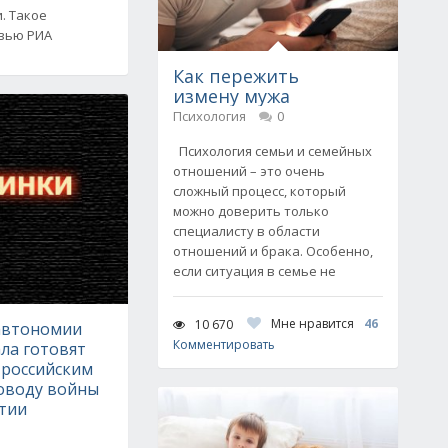
. Такое
рвью РИА
Как пережить
измену мужа
Психология
0
Психология семьи и семейных
отношений – это очень
сложный процесс, который
можно доверить только
специалисту в области
отношений и брака. Особенно,
если ситуация в семье не
Мне нравится
46
10 670
автономии
Комментировать
ла готовят
 российским
поводу войны
тии