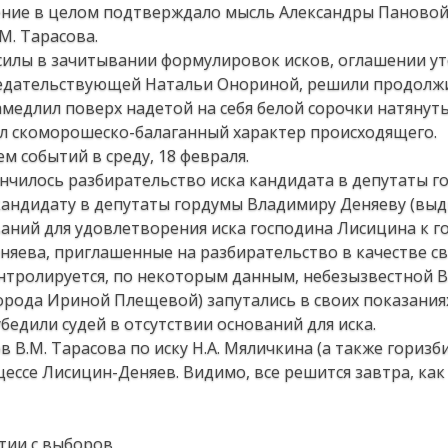
ление в целом подтверждало мысль Александры Пановой
М. Тарасова.
силы в зачитывании формулировок исков, оглашении у
седательствующей Натальи Онориной, решили продолжи
амедлил поверх надетой на себя белой сорочки натянуть.
ул скоморошеско-балаганный характер происходящего.
м событий в среду, 18 февраля.
кончилось разбирательство иска кандидата в депутаты г
кандидату в депутаты гордумы Владимиру Деняеву (вы
ваний для удовлетворения иска господина Лисицина к г
еняева, приглашенные на разбирательство в качестве с
нтролируется, по некоторым данным, небезызвестной 
орода Ириной Плещевой) запутались в своих показания
бедили судей в отсутствии оснований для иска.
в В.М. Тарасова по иску Н.А. Мяличкина (а также горизб
цессе Лисицин-Деняев. Видимо, все решится завтра, как
ятии с выборов