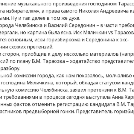
олнение музыкального произведения господином Тарас
а избирателям», а права самого Николая Андреевича к
и. Ну и так далее в том же духе.
орода Челябинска и Василий Середонин – в части треб
вергали, но картина была ясна. Иск Мяличкин vs Тарасо
ся основным, иски горизбиркома и Середонина к экс-
нии схожих претензий.
 сторон, приобщив к делу несколько материалов (напр
ий по плану В.М. Тарасова – ходатайство представите
разбору.
ьной комиссии города, как нам показалось, молчаливо 
 господина Мяличкина, который, обладая статусом канд
льную комиссию Челябинска, заявил претензии к В.М. Та
и требованиями в процессе сегодня выступала Анна Хар
енных фактов отменить регистрацию кандидата В.М. Та
а участников предвыборной гонки. Представитель горизби