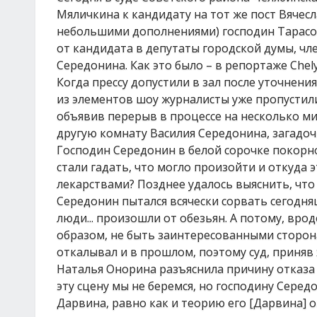
Мяличкина к кандидату на тот же пост Вячесл
небольшими дополнениями) господин Тарасо
от кандидата в депутаты городской думы, чл
Середонина. Как это было – в репортаже Chely
Когда прессу допустили в зал после уточнени
из элементов шоу журналисты уже пропустил
объявив перерыв в процессе на несколько ми
другую комнату Василия Середонина, загадочн
Господин Середонин в белой сорочке покорно
стали гадать, что могло произойти и откуда 
лекарствами? Позднее удалось выяснить, что
Середонин пытался всячески сорвать сегодняш
люди... произошли от обезьян. А потому, врод
образом, не быть заинтересованными сторон
откалывал и в прошлом, поэтому суд, приняв 
Наталья Онорина разъяснила причину отказа 
эту сцену мы не беремся, но господину Сере
Дарвина, равно как и теорию его [Дарвина] 