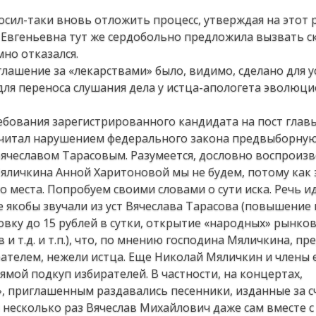
ил-таки вновь отложить процесс, утверждая на этот р
я Евгеньевна тут же сердобольно предложила вызвать с
но отказался.
глашение за «лекарствами» было, видимо, сделано для у
для переноса слушания дела у истца-апологета эволюц
ебования зарегистрированного кандидата на пост глав
считал нарушением федерального закона предвыборну
Вячеславом Тарасовым. Разумеется, дословно воспроизв
яличкина Анной Харитоновой мы не будем, потому как 
 места. Попробуем своими словами о сути иска. Речь и
якобы звучали из уст Вячеслава Тарасова (повышение 
вку до 15 рублей в сутки, открытие «народных» рынков
и т.д. и т.п.), что, по мнению господина Мяличкина, пр
рателем, нежели истца. Еще Николай Мяличкин и члены 
ямой подкуп избирателей. В частности, на концертах,
, приглашенным раздавались песенники, изданные за с
) несколько раз Вячеслав Михайлович даже сам вместе 