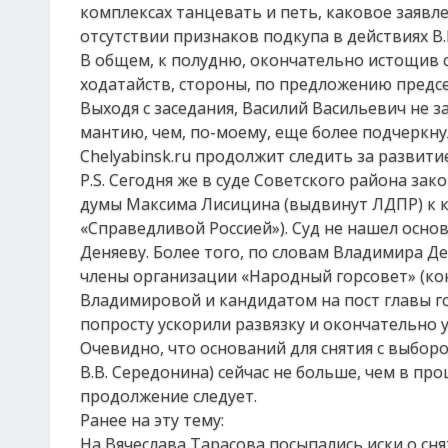
комплексах танцевать и петь, каковое заяв
отсутствии признаков подкупа в действиях В.
В общем, к полудню, окончательно истощив 
ходатайств, стороны, по предложению пред
Выходя с заседания, Василий Васильевич не з
мантию, чем, по-моему, еще более подчеркн
Chelyabinsk.ru продолжит следить за развитие
P.S. Сегодня же в суде Советского района за
думы Максима Лисицина (выдвинут ЛДПР) к 
«Справедливой Россией»). Суд не нашел осно
Деняеву. Более того, по словам Владимира Д
члены организации «Народный горсовет» (ко
Владимировой и кандидатом на пост главы г
попросту ускорили развязку и окончательно у
Очевидно, что оснований для снятия с выборо
В.В. Середонина) сейчас не больше, чем в про
продолжение следует.
Ранее на эту тему:
На Вячеслава Тарасова посыпались иски о сн