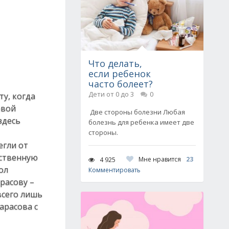
Что делать,
если ребенок
часто болеет?
Дети от 0 до 3
0
ту, когда
рвой
Две стороны болезни Любая
здесь
болезнь для ребенка имеет две
стороны.
егли от
бственную
Мне нравится
23
4 925
ол
Комментировать
расову –
всего лишь
арасова с