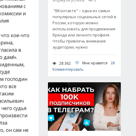
Формула успеха
0
нованиям с
"ВКонтакте" – одна из самых
комиссии и
популярных социальных сетей в
илия
России, которую можно
использовать для продвижения
 что кое-что
бренда или личного профиля.
Чтобы привлечь внимание
орина,
аудитории, нужно
гласила в
 дам!».
Мне нравится
28
28 362
увиденным,
Комментировать
суде
ем господин
что все
 таким
асильевич
 чего судья
спроизвести
лза
, он сам не