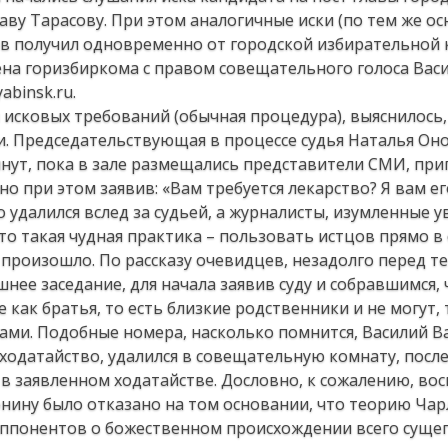
аву Тарасову. При этом аналогичные иски (по тем же ос
в получил одновременно от городской избирательной 
ена горизбиркома с правом совещательного голоса Вас
abinsk.ru.
я исковых требований (обычная процедура), выяснилось,
и. Председательствующая в процессе судья Наталья Он
нут, пока в зале размещались представители СМИ, при
о при этом заявив: «Вам требуется лекарство? Я вам его
 удалился вслед за судьей, а журналисты, изумленные 
это такая чудная практика – пользовать истцов прямо в 
 произошло. По рассказу очевидцев, незадолго перед т
нее заседание, для начала заявив суду и собравшимся, 
е как братья, то есть близкие родственники и не могут,
ами. Подобные номера, насколько помнится, Василий В
ходатайство, удалился в совещательную комнату, после
в заявленном ходатайстве. Дословно, к сожалению, во
донину было отказано на том основании, что теорию Чар
оппонентов о божественном происхождении всего сущего