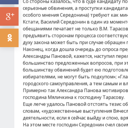
Со стороны казалось, что в суде кандидату 
серьезные обвинения, а проступки кандидата
особого мнения Середонина) требуют как ми
Кстати, Василий Середонин в один из момент
обещаниями печатает не только В.М. Тарасо
предъявить сторонам процесса соответствую
духу закона может быть при случае обращен
Наконец, когда дошла очередь до опроса пре
Александры Пановой, кажется, наступил пере
большинство предложенных вопросов, при эт
большинству обвинений будет ею подготовле
избирателями, не могут быть подкупом»; «Г
городского самоуправления, а тем самым и в
Примерно так Александра Панова мотивирова
господина Мяличкина к господину Тарасову.
Еще легче удалось Пановой отстоять тезис об
словам, «художественные выступления Вячесл
деятельности, если я сейчас выйду и спою, вр
На этом месте господин Середонин счел свои