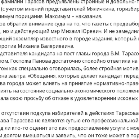
по фамилии Тарасов предъявлены стройные и довольно-
 (с учетом мнений представителей Мяличкина, горизби
нимум порицания. Максимум – наказания.
ов обратил внимание суда на то, что газеты с предвыб
в, но и действующий мэр Михаил Юревич. И не замедли
щий экземпляр известного в городе издания, который 
 против Михаила Валериевича.
дставителя кандидата на пост главы города В.М. Тарас
лом. Госпожа Панова достаточно спокойно ответила на
ом как специально оговорилась, более стройная моти
на завтра. «Обещания, которые делает кандидат перед
лава города может влиять на принятие нормативно-пра
лиять на состояние социально-экономического положени
ла свою просьбу об отказе в удовлетворении исковых
 отсутствии подкупа избирателей в действиях Тарасова.
ава Тарасова не являются сутью его профессиональной
яд ли кто-то оценит это как предоставление услуги с мо
м долгом вмешаться и заявить, что он тоже может в то