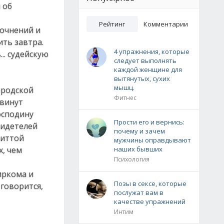
 об
Рейтинг
Комментарии
точнений и
ть завтра.
4 упражнения, которые
.. судейскую
следует выполнять
каждой женщине для
вытянутых, сухих
мышц.
ородской
Фитнес
двинут
осподину
Прости его и вернись:
видетелей
почему и зачем
Виттой
мужчины оправдывают
х, чем
наших бывших
Психология
иркома и
Позы в сексе, которые
 говорится,
послужат вам в
качестве упражнений
Интим