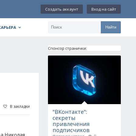
Создать аккаунт
Вход на сайт
КАРЬЕРА
Найти
Спонсор странички:
В закладки
"ВКонтакте":
секреты
привлечения
подписчиков
да Николая