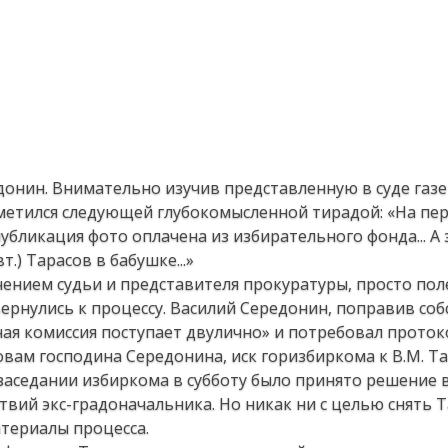
донин. Внимательно изучив представленную в суде газе
тметился следующей глубокомысленной тирадой: «На пе
публикация фото оплачена из избирательного фонда... А 
.) Тарасов в бабушке...»
чением судьи и представителя прокуратуры, просто пол
вернулись к процессу. Василий Середонин, поправив со
ьная комиссия поступает двулично» и потребовал проток
овам господина Середонина, иск горизбиркома к В.М. Та
заседании избиркома в субботу было принято решение 
твий экс-градоначальника. Но никак ни с целью снять Т
атериалы процесса.