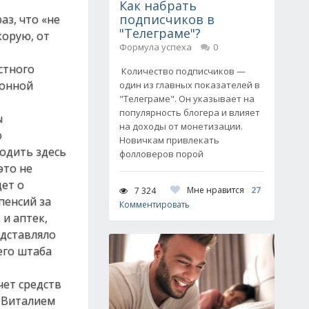
Как набрать
подписчиков в
аз, что «не
"Телеграме"?
корую, от
Формула успеха
0
стного
Количество подписчиков —
ионной
один из главных показателей в
"Телеграме". Он указывает на
популярность блогера и влияет
ы
на доходы от монетизации.
ю
Новичкам привлекать
одить здесь
фолловеров порой
это не
дет о
Мне нравится
27
7 324
пенсий за
Комментировать
 и аптек,
едставляло
его штаба
чет средств
с Виталием