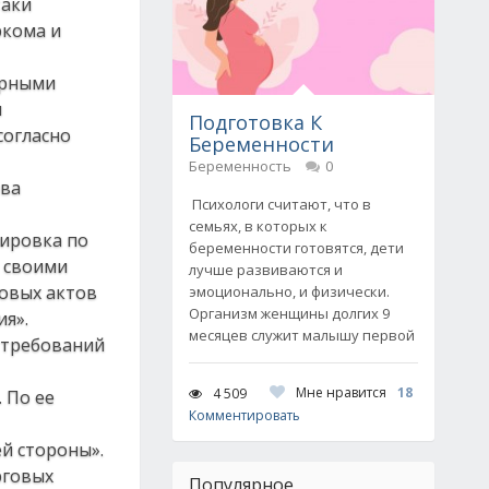
таки
ркома и
орными
л
Подготовка К
согласно
Беременности
Беременность
0
ова
Психологи считают, что в
семьях, в которых к
вировка по
беременности готовятся, дети
 своими
лучше развиваются и
вовых актов
эмоционально, и физически.
Организм женщины долгих 9
я».
месяцев служит малышу первой
 требований
Мне нравится
18
4 509
 По ее
Комментировать
ей стороны».
рговых
Популярное