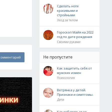
Сделать ноги
красивыми и
стройными
Уход за телом
Гороскоп Майя на 2022
год по дате рождения
Своими руками
Не пропустите
комментарий
Как защитить себя от
мужских измен
Психология
Ветрянка у детей.
Признаки и симптомы.
Дети
Как избавиться от