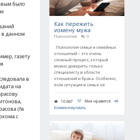
овым было
ак
Как пережить
ований
измену мужа
в в данном
Психология
0
Психология семьи и семейных
отношений – это очень
имер, газету
сложный процесс, который
ля
можно доверить только
специалисту в области
следовала в
отношений и брака. Особенно,
если ситуация в семье не
идата на
расову.
итонова,
Мне нравится
46
10 667
Комментировать
расова (№
ркома с