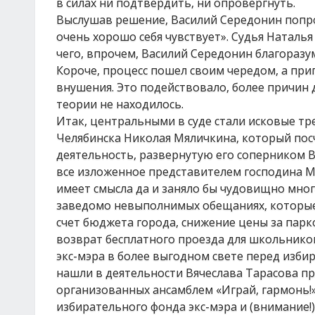
в силах ни подтвердить, ни опровергнуть.
Выслушав решение, Василий Середонин попрос
очень хорошо себя чувствует». Судья Наталь
чего, впрочем, Василий Середонин благоразум
Короче, процесс пошел своим чередом, а при
внушения. Это подействовало, более причин 
теории не находилось.
Итак, центральными в суде стали исковые тр
Челябинска Николая Мяличкина, который по
деятельность, развернутую его соперником 
все изложенное представителем господина М
имеет смысла да и заняло бы чудовищно много
заведомо невыполнимых обещаниях, которые 
счет бюджета города, снижение цены за парко
возврат бесплатного проезда для школьников 
экс-мэра в более выгодном свете перед изби
нашли в деятельности Вячеслава Тарасова пр
организованных ансамблем «Играй, гармонь!»
избирательного фонда экс-мэра и (внимание!