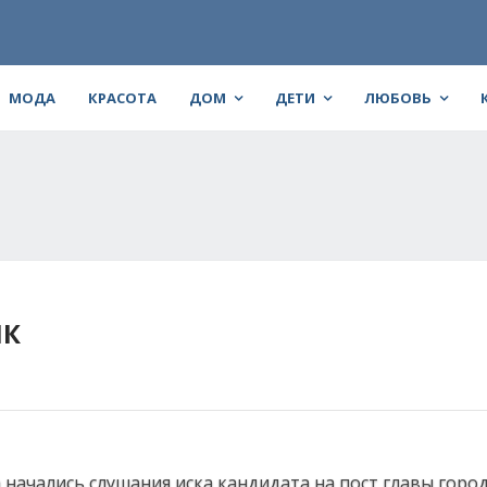
МОДА
КРАСОТА
ДОМ
ДЕТИ
ЛЮБОВЬ
ИК
 начались слушания иска кандидата на пост главы горо