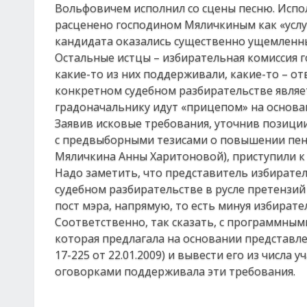
Вольфовичем исполнил со сцены песню. Исп
расценено господином Мяличкиным как «услуг
кандидата оказались существенно ущемленным
Остальные истцы – избирательная комиссия г
какие-то из них поддерживали, какие-то – от
конкретном судебном разбирательстве являет
градоначальнику идут «прицепом» на основа
Заявив исковые требования, уточнив позиции
с предвыборными тезисами о повышении пенс
Мяличкина Анны Харитоновой), приступили к 
Надо заметить, что представитель избирател
судебном разбирательстве в русле претензий
пост мэра, напрямую, то есть минуя избирате
Соответственно, так сказать, с программным
которая предлагала на основании представл
17-225 от 22.01.2009) и вывести его из числ
оговорками поддерживала эти требования.