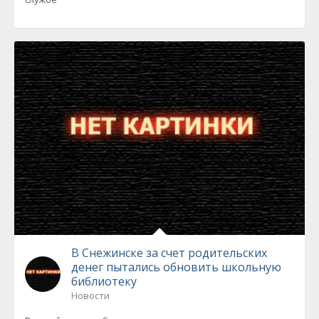
В Снежинске за счет родительских
денег пытались обновить школьную
библиотеку
Новости