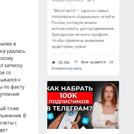
Формула успеха
0
"ВКонтакте" – одна из самых
популярных социальных сетей в
России, которую можно
использовать для продвижения
бренда или личного профиля.
Чтобы привлечь внимание
фалее в
аудитории, нужно
а удалась.
скому
Мне нравится
28
28 362
л записку
Комментировать
ре со
ывался к
ы по факту
тупления
рый тоже
пьянения. В
счеты с
удет