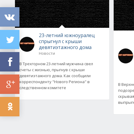
23-летний южноуралец
спрыгнул с крыши
девятиэтажного дома
Новости
В Трехгорном 23-летний мужчина свел
счеты с жизнью, прыгнув с крыши
девятиэтажного дома. Как сообщили
корреспонденту "Нового Региона" в
В Верхн
следственном комитете
подозре
скрывая
выпрыгну