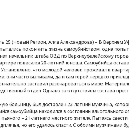
ь 25 (Новый Регион, Алла Александрова) – В Верхнем У
пытались покончить жизнь самоубийством, одна попытк
на» начальник штаба ОВД по Верхнеуфалейскому город
вартире повесился 20-летний юноша. Самоубийца остави
. Установлено, что молодой человек проживал в кварти
: они часто выпивали, да и сам герой нередко приклад
кончательно заставил разочароваться в мире. Материал
дственный отдел. Однако за отсутствием состава прес
кую больницу был доставлен 23-летний мужчина, кото
йся самоубийца находился в состоянии алкогольного о
пьяного – 21-летнего местного жителя. Пытаясь свести 
дплечья, но его удалось спасти. С обоими мужчинами б