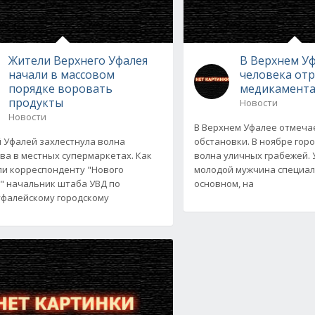
Жители Верхнего Уфалея
В Верхнем У
начали в массовом
человека от
порядке воровать
медикамент
продукты
Новости
Новости
В Верхнем Уфалее отмеча
 Уфалей захлестнула волна
обстановки. В ноябре гор
ва в местных супермаркетах. Как
волна уличных грабежей. 
и корреспонденту "Нового
молодой мужчина специал
" начальник штаба УВД по
основном, на
фалейскому городскому