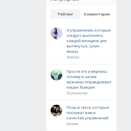
Рейтинг
Комментарии
4 упражнения, которые
следует выполнять
каждой женщине для
вытянутых, сухих
мышц.
Фитнес
Прости его и вернись:
почему и зачем
мужчины оправдывают
наших бывших
Психология
Позы в сексе, которые
послужат вам в
качестве упражнений
Интим