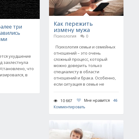
Как пережить
фалее три
измену мужа
равились
Психология
0
ами
Психология семьи и семейных
отношений – это очень
ется ухудшение
сложный процесс, который
од захлестнула
можно доверить только
Установлено, что
специалисту в области
изировался, в
отношений и брака. Особенно,
если ситуация в семье не
Мне нравится
46
10 667
Комментировать