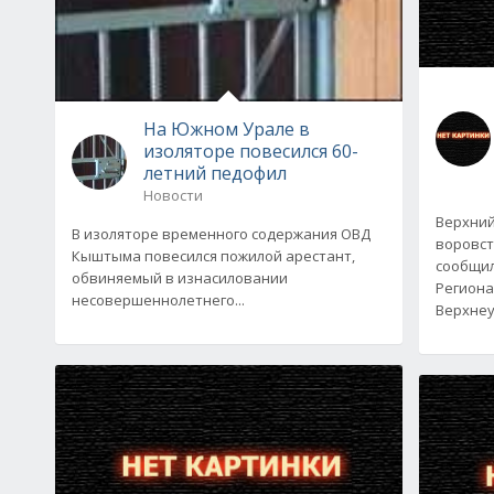
На Южном Урале в
изоляторе повесился 60-
летний педофил
Новости
Верхний
В изоляторе временного содержания ОВД
воровст
Кыштыма повесился пожилой арестант,
сообщил
обвиняемый в изнасиловании
Региона
несовершеннолетнего...
Верхнеу