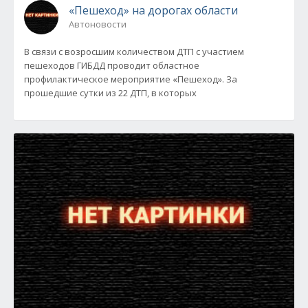
«Пешеход» на дорогах области
Автоновости
В связи с возросшим количеством ДТП с участием
пешеходов ГИБДД проводит областное
профилактическое мероприятие «Пешеход». За
прошедшие сутки из 22 ДТП, в которых