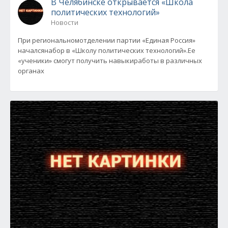
В Челябинске открывается «Школа
политических технологий»
Новости
При региональномотделении партии «Единая Россия»
началсянабор в «Школу политических технологий».Ее
«ученики» смогут получить навыкиработы в различных
органах