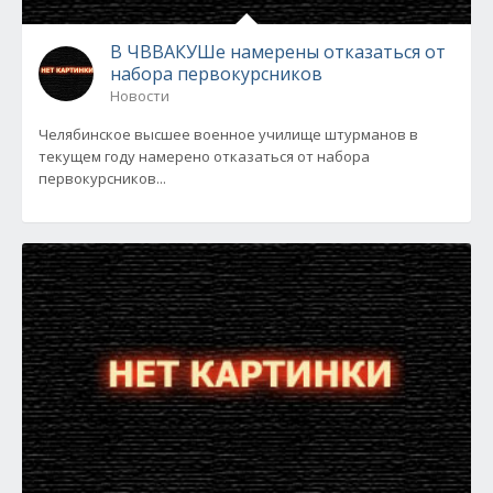
В ЧВВАКУШе намерены отказаться от
набора первокурсников
Новости
Челябинское высшее военное училище штурманов в
текущем году намерено отказаться от набора
первокурсников...