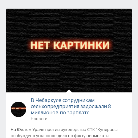
В Чебаркуле сотрудникам
сельхопредприятия задолжали 8
миллионов по зарплате
Новости
На Южном Урале против руководства СПК "Кундравы
возбуждено уголовное дело по факту невыплаты