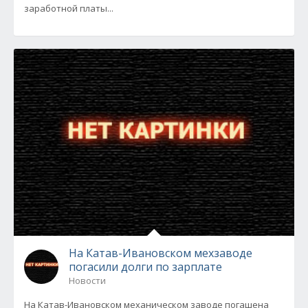
заработной платы...
На Катав-Ивановском мехзаводе
погасили долги по зарплате
Новости
На Катав-Ивановском механическом заводе погашена