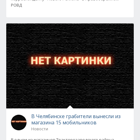
РОВД
В Челябинске грабители вынесли из
магазина 15 мобильников
Новости
В одном из магазинов Тракторозаводского района