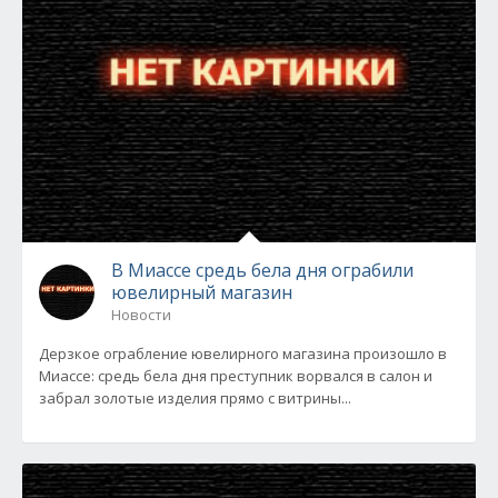
В Миассе средь бела дня ограбили
ювелирный магазин
Новости
Дерзкое ограбление ювелирного магазина произошло в
Миассе: средь бела дня преступник ворвался в салон и
забрал золотые изделия прямо с витрины...