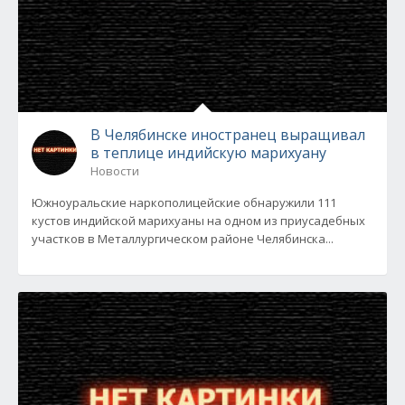
В Челябинске иностранец выращивал
в теплице индийскую марихуану
Новости
Южноуральские наркополицейские обнаружили 111
кустов индийской марихуаны на одном из приусадебных
участков в Металлургическом районе Челябинска...