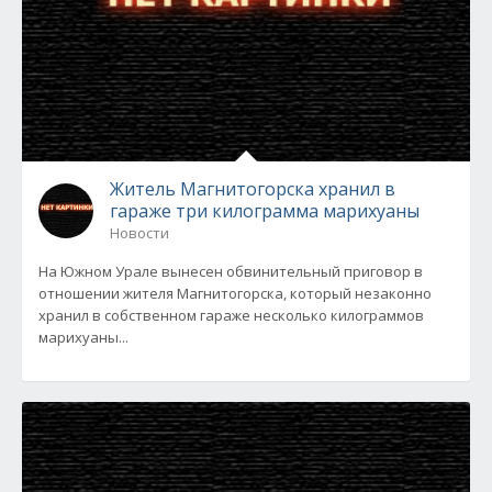
Житель Магнитогорска хранил в
гараже три килограмма марихуаны
Новости
На Южном Урале вынесен обвинительный приговор в
отношении жителя Магнитогорска, который незаконно
хранил в собственном гараже несколько килограммов
марихуаны...