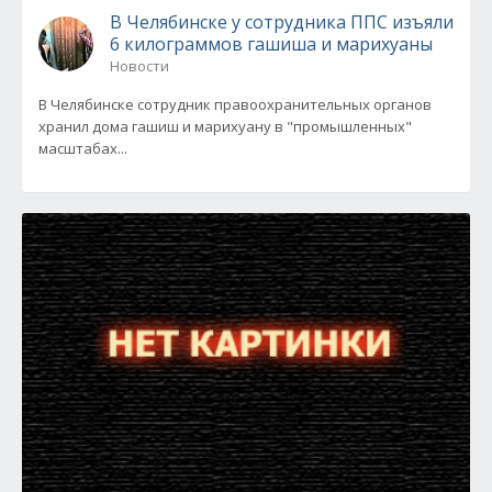
В Челябинске у сотрудника ППС изъяли
6 килограммов гашиша и марихуаны
Новости
В Челябинске сотрудник правоохранительных органов
хранил дома гашиш и марихуану в "промышленных"
масштабах...