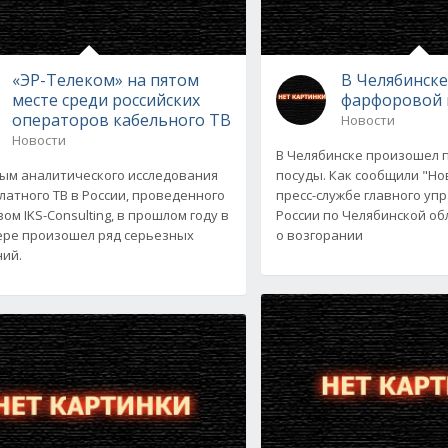
«ЭР-Телеком» на пятом
В Челябинске
месте среди российских
фарфоровой 
операторов кабельного ТВ
Новости
Новости
В Челябинске произошел 
ым аналитического исследования
посуды. Как сообщили "Но
латного ТВ в России, проведенного
пресс-службе главного уп
ом IKS-Consulting, в прошлом году в
России по Челябинской об
ере произошел ряд серьезных
о возгорании
ий.