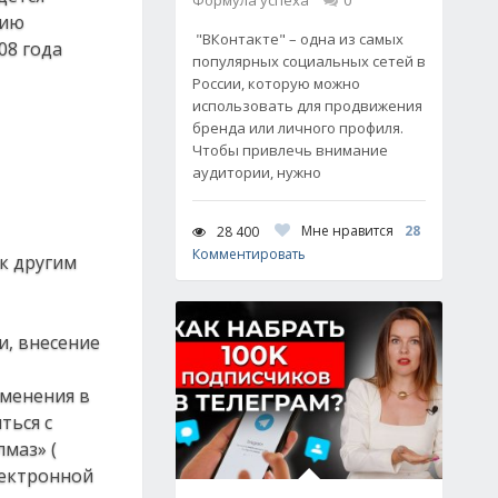
Формула успеха
0
нию
"ВКонтакте" – одна из самых
08 года
популярных социальных сетей в
России, которую можно
использовать для продвижения
бренда или личного профиля.
Чтобы привлечь внимание
аудитории, нужно
Мне нравится
28
28 400
Комментировать
к другим
и, внесение
зменения в
ться с
маз» (
электронной