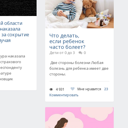
й области
 наказала
 за сокрытие
Что делать,
лучая
если ребенок
часто болеет?
Дети от 0 до 3
0
ура наказала
 страхового
Две стороны болезни Любая
респонденту
болезнь для ребенка имеет две
ратуре
стороны.
ановщик
Мне нравится
23
4 931
Комментировать