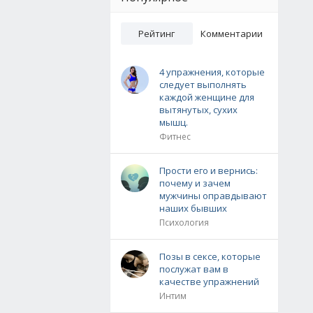
Рейтинг
Комментарии
4 упражнения, которые
следует выполнять
каждой женщине для
вытянутых, сухих
мышц.
Фитнес
Прости его и вернись:
почему и зачем
мужчины оправдывают
наших бывших
Психология
Позы в сексе, которые
послужат вам в
качестве упражнений
Интим