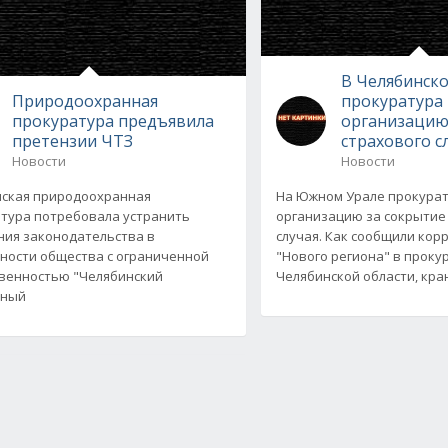
В Челябинско
Природоохранная
прокуратура
прокуратура предъявила
организацию
претензии ЧТЗ
страхового с
Новости
Новости
ская природоохранная
На Южном Урале прокурат
тура потребовала устранить
организацию за сокрытие
ия законодательства в
случая. Как сообщили кор
ности общества с ограниченной
"Нового региона" в проку
венностью "Челябинский
Челябинской области, кр
рный