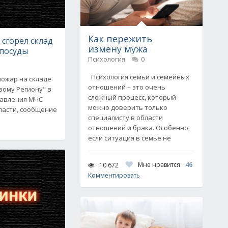
Как пережить
 сгорел склад
измену мужа
посуды
Психология
0
Психология семьи и семейных
пожар на складе
отношений – это очень
вому Региону" в
сложный процесс, который
равления МЧС
можно доверить только
ласти, сообщение
специалисту в области
отношений и брака. Особенно,
если ситуация в семье не
Мне нравится
46
10 672
Комментировать