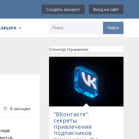
Создать аккаунт
Вход на сайт
КАРЬЕРА
Найти
Спонсор странички:
В закладки
"ВКонтакте":
секреты
привлечения
вные
подписчиков
дется