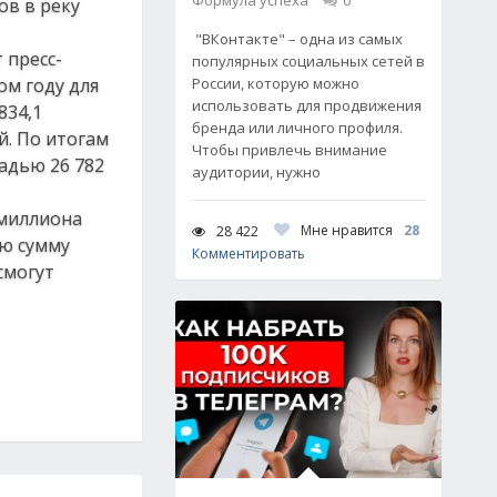
Формула успеха
0
ов в реку
"ВКонтакте" – одна из самых
 пресс-
популярных социальных сетей в
ом году для
России, которую можно
использовать для продвижения
834,1
бренда или личного профиля.
й. По итогам
Чтобы привлечь внимание
адью 26 782
аудитории, нужно
 миллиона
Мне нравится
28
28 422
ую сумму
Комментировать
смогут