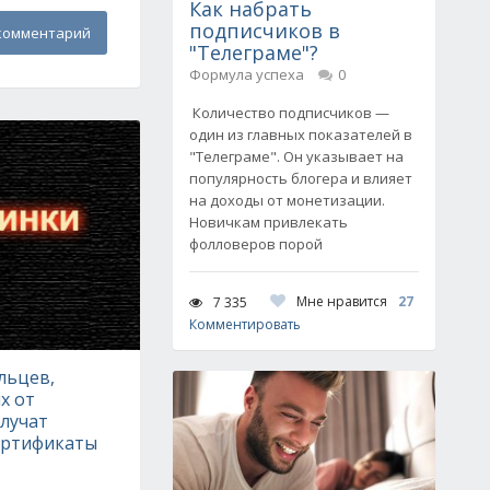
Как набрать
подписчиков в
комментарий
"Телеграме"?
Формула успеха
0
Количество подписчиков —
один из главных показателей в
"Телеграме". Он указывает на
популярность блогера и влияет
на доходы от монетизации.
Новичкам привлекать
фолловеров порой
Мне нравится
27
7 335
Комментировать
льцев,
х от
лучат
ертификаты