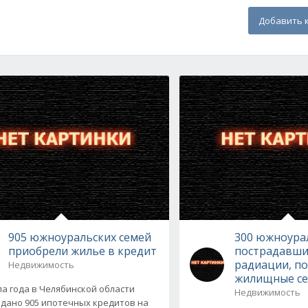
Добавить 
905 южноуральских семей
300 южноура
приобрели жилье в кредит
пострадавши
радиации, по
Недвижимость
жилищные с
а года в Челябинской области
Недвижимость
дано 905 ипотечных кредитов на