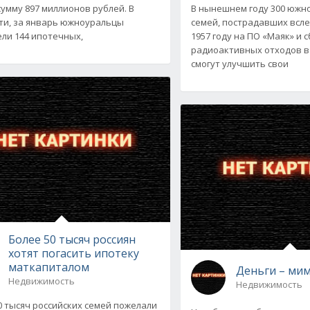
умму 897 миллионов рублей. В
В нынешнем году 300 южн
ти, за январь южноуральцы
семей, пострадавших всл
ли 144 ипотечных,
1957 году на ПО «Маяк» и 
радиоактивных отходов в 
смогут улучшить свои
Более 50 тысяч россиян
хотят погасить ипотеку
маткапиталом
Деньги – ми
Недвижимость
Недвижимость
0 тысяч российских семей пожелали