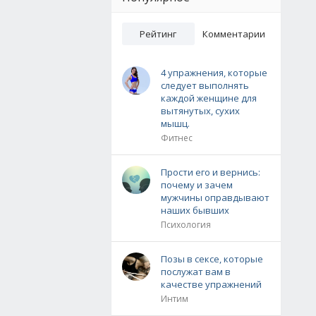
Рейтинг
Комментарии
4 упражнения, которые
следует выполнять
каждой женщине для
вытянутых, сухих
мышц.
Фитнес
Прости его и вернись:
почему и зачем
мужчины оправдывают
наших бывших
Психология
Позы в сексе, которые
послужат вам в
качестве упражнений
Интим