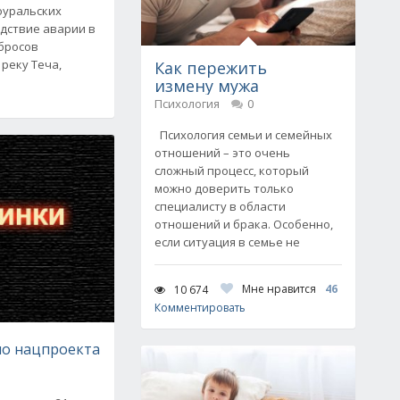
оуральских
едствие аварии в
сбросов
реку Теча,
Как пережить
измену мужа
Психология
0
Психология семьи и семейных
отношений – это очень
сложный процесс, который
можно доверить только
специалисту в области
отношений и брака. Особенно,
если ситуация в семье не
Мне нравится
46
10 674
Комментировать
мо нацпроекта