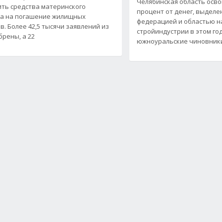
Челябинская область осво
ть средства материнского
процент от денег, выдел
а на погашение жилищных
федерацией и областью н
в. Более 42,5 тысячи заявлений из
стройиндустрии в этом год
брены, а 22
южноуральские чиновник