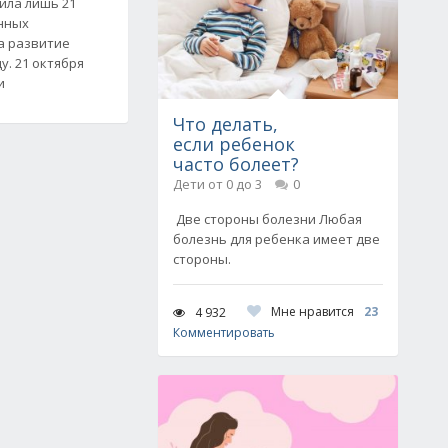
ила лишь 21
енных
а развитие
у. 21 октября
и
Что делать,
если ребенок
часто болеет?
Дети от 0 до 3
0
Две стороны болезни Любая
болезнь для ребенка имеет две
стороны.
Мне нравится
23
4 932
Комментировать