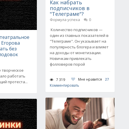
Как набрать
подписчиков в
"Телеграме"?
Формула успеха
0
Количество подписчиков —
один из главных показателей в
 театральное
"Телеграме". Он указывает на
 Егорова
популярность блогера и влияет
ать без
на доходы от монетизации.
олодовок
Новичкам привлекать
фолловеров порой
е творческое
ало работать
Мне нравится
27
7 319
ций протеста...
Комментировать