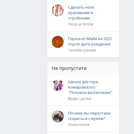
Сделать ноги
красивыми и
стройными
Уход за телом
Гороскоп Майя на 2022
год по дате рождения
Своими руками
Не пропустите
Школа доктора
Комаровского
"Половое воспитание"
Видео уроки
Почему вы перестали
ссориться с мужем?
Психология