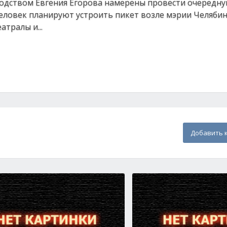
водством Евгения Егорова намерены провести очередн
человек планируют устроить пикет возле мэрии Челябин
тралы и...
Добавить 