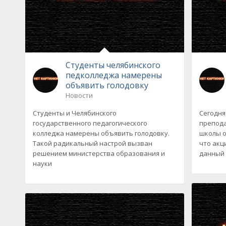
Студенты челябинского
педколледжа намерены
объявить голодовку
Новости
Студенты и Челябинского
Сегодня
государственного педагогического
препода
колледжа намерены объявить голодовку.
школы о
Такой радикальный настрой вызван
что акц
решением министерства образования и
данный
науки