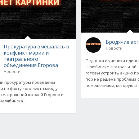
Бродячие ар
Прокуратура вмешалась в
Новости
конфликт мэрии и
театрального
Педагоги и ученики единс
объединения Егорова
Челябинске театральной 
Новости
готовы устроить акцию пр
пор не решена проблема с
ми прокуратуры проведены
помещениями, которую в
и по факту конфликта между
 театральной школой Егорова и
Челябинска...