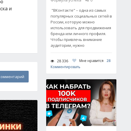
Формула успеха
0
ую
ска и
"ВКонтакте" – одна из самых
популярных социальных сетей в
России, которую можно
использовать для продвижения
бренда или личного профиля.
Чтобы привлечь внимание
аудитории, нужно
Мне нравится
28
28 336
Комментировать
комментарий