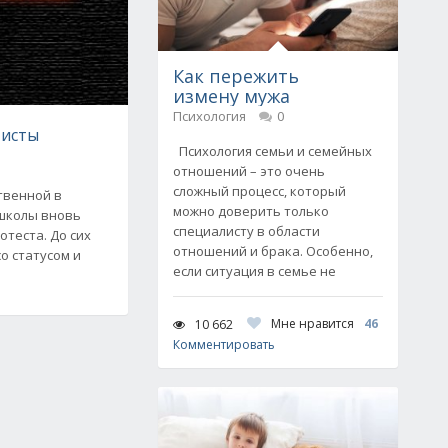
Как пережить
измену мужа
Психология
0
тисты
Психология семьи и семейных
отношений – это очень
сложный процесс, который
твенной в
можно доверить только
школы вновь
специалисту в области
отеста. До сих
отношений и брака. Особенно,
о статусом и
если ситуация в семье не
Мне нравится
46
10 662
Комментировать