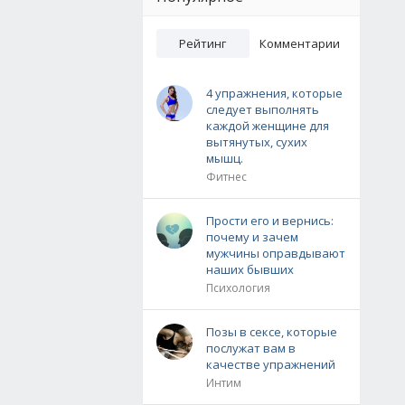
Рейтинг
Комментарии
4 упражнения, которые
следует выполнять
каждой женщине для
вытянутых, сухих
мышц.
Фитнес
Прости его и вернись:
почему и зачем
мужчины оправдывают
наших бывших
Психология
Позы в сексе, которые
послужат вам в
качестве упражнений
Интим