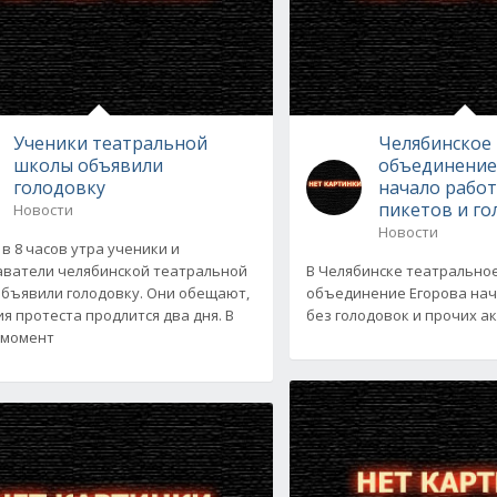
Ученики театральной
Челябинское
школы объявили
объединение
голодовку
начало работ
пикетов и г
Новости
Новости
 в 8 часов утра ученики и
ватели челябинской театральной
В Челябинске театрально
бъявили голодовку. Они обещают,
объединение Егорова нач
ия протеста продлится два дня. В
без голодовок и прочих ак
 момент