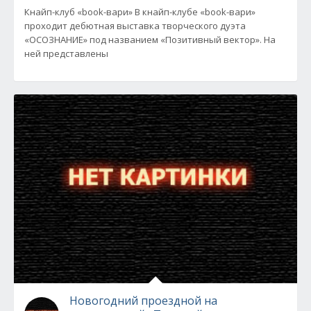
Кнайп-клуб «book-вари» В кнайп-клубе «book-вари»
проходит дебютная выставка творческого дуэта
«ОСОЗНАНИЕ» под названием «Позитивный вектор». На
ней представлены
Новогодний проездной на