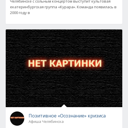
Челябинске с сольным концертом выступит культовая
екатеринбургская группа «Курара». Команда появилась в
2000 году в
Позитивное «Осознание» кризиса
Афиша Челябинска