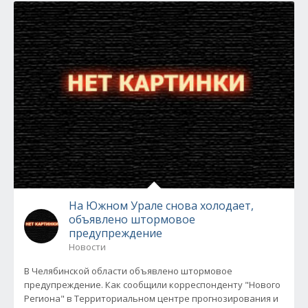
На Южном Урале снова холодает,
объявлено штормовое
предупреждение
Новости
В Челябинской области объявлено штормовое
предупреждение. Как сообщили корреспонденту "Нового
Региона" в Территориальном центре прогнозирования и