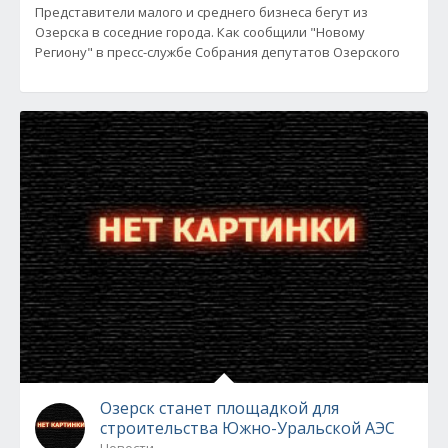
Представители малого и среднего бизнеса бегут из
Озерска в соседние города. Как сообщили "Новому
Региону" в пресс-службе Собрания депутатов Озерского
Озерск станет площадкой для
строительства Южно-Уральской АЭС