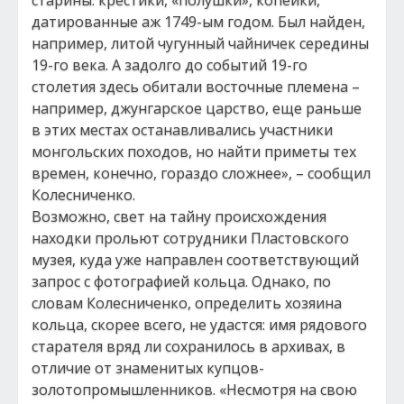
старины: крестики, «полушки», копейки,
датированные аж 1749-ым годом. Был найден,
например, литой чугунный чайничек середины
19-го века. А задолго до событий 19-го
столетия здесь обитали восточные племена –
например, джунгарское царство, еще раньше
в этих местах останавливались участники
монгольских походов, но найти приметы тех
времен, конечно, гораздо сложнее», – сообщил
Колесниченко.
Возможно, свет на тайну происхождения
находки прольют сотрудники Пластовского
музея, куда уже направлен соответствующий
запрос с фотографией кольца. Однако, по
словам Колесниченко, определить хозяина
кольца, скорее всего, не удастся: имя рядового
старателя вряд ли сохранилось в архивах, в
отличие от знаменитых купцов-
золотопромышленников. «Несмотря на свою