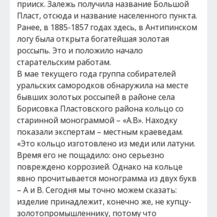
прииск. Залежь получила название Большой
Пласт, отсюда и название населенного пункта.
Ранее, в 1885-1857 годах здесь, в Антипинском
логу была открыта богатейшая золотая
россыпь. Это и положило начало
старательским работам.
В мае текущего года группа собирателей
уральских самородков обнаружила на месте
бывших золотых россыпей в районе села
Борисовка Пластовского района кольцо со
старинной монограммой – «А.В». Находку
показали экспертам – местным краеведам.
«Это кольцо изготовлено из меди или латуни.
Время его не пощадило: оно серьезно
повреждено коррозией. Однако на кольце
явно прочитывается монограмма из двух букв
– А и В. Сегодня мы точно можем сказать:
изделие принадлежит, конечно же, не купцу-
золотопромышленнику, потому что