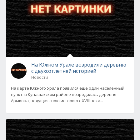
На Южном Урале возродили деревню
с двухсотлетней историей
Новости
На карте Южного Урала появился еще один населенный
пункт: в Кунашакском районе возродилась деревня
Арыкова, ведущая свою историю с ХVIII века...