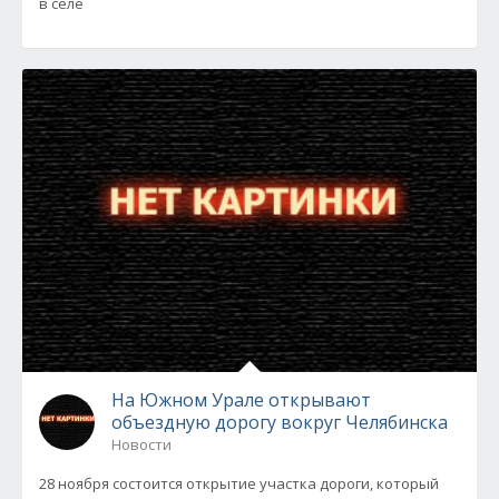
в селе
На Южном Урале открывают
объездную дорогу вокруг Челябинска
Новости
28 ноября состоится открытие участка дороги, который