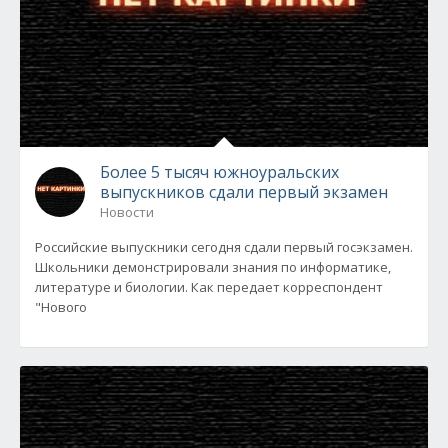
Более 5 тысяч южноуральских
выпускников сдали первый экзамен
Новости
Российские выпускники сегодня сдали первый госэкзамен.
Школьники демонстрировали знания по информатике,
литературе и биологии. Как передает корреспондент
"Нового