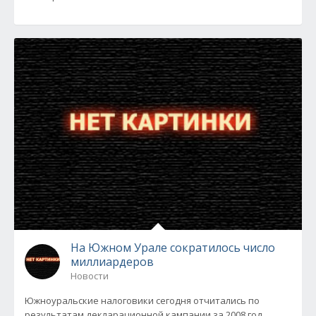
На Южном Урале сократилось число
миллиардеров
Новости
Южноуральские налоговики сегодня отчитались по
результатам декларационной кампании за 2008 год,