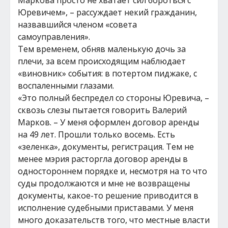
Маркова просто не хватает сил бороться с
Юревичем», – рассуждает некий гражданин,
назвавшийся членом «совета
самоуправления».
Тем временем, обняв маленькую дочь за
плечи, за всем происходящим наблюдает
«виновник» события: в потертом пиджаке, с
воспаленными глазами.
«Это полный беспредел со стороны Юревича, –
сквозь слезы пытается говорить Валерий
Марков. – У меня оформлен договор аренды
на 49 лет. Прошли только восемь. Есть
«зеленка», документы, регистрация. Тем не
менее мэрия расторгла договор аренды в
одностороннем порядке и, несмотря на то что
суды продолжаются и мне не возвращены
документы, какое-то решение приводится в
исполнение судебными приставами. У меня
много доказательств того, что местные власти