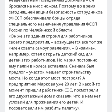
неадекватным поведением должника – он
бросался на них с ножом. Поэтому во время
сегодняшней акции безопасность сотрудников
УФССП обеспечивали бойцы отряда
специального назначения управления ФССП
России по Челябинской области.
«Он же эти здания строил для работников
своего предприятия, – возмущается все тот же
«член совета самоуправления». – В «замке»,
например, хотел открыть детский сад для
детей этих работников. Но мэрия постоянно
ему палки в колеса вставляла. Сначала был
предлог – участок мешает строительству
моста. Но когда этот мост построят? А
предприятию Маркова уже 20 лет! В какой-то
момент пришли работники СЭС, посмотрели
его двухэтажный дом и сказали, что в нем нет
условий для проживания его детей. И
посоветовали им разбить палатку».