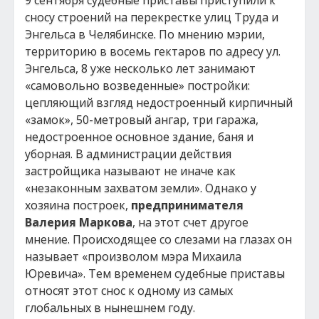
9 сентября судебные приставы приступили к
сносу строений на перекрестке улиц Труда и
Энгельса в Челябинске. По мнению мэрии,
территорию в восемь гектаров по адресу ул.
Энгельса, 8 уже несколько лет занимают
«самовольно возведенные» постройки:
цепляющий взгляд недостроенный кирпичный
«замок», 50-метровый ангар, три гаража,
недостроенное основное здание, баня и
уборная. В администрации действия
застройщика называют не иначе как
«незаконным захватом земли». Однако у
хозяина построек,
предпринимателя
Валерия Маркова
, на этот счет другое
мнение. Происходящее со слезами на глазах он
называет «произволом мэра Михаила
Юревича». Тем временем судебные приставы
относят этот снос к одному из самых
глобальных в нынешнем году.