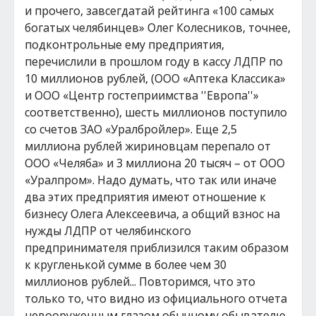
и прочего, завсегдатай рейтинга «100 самых
богатых челябинцев» Олег Колесников, точнее,
подконтрольные ему предприятия,
перечислили в прошлом году в кассу ЛДПР по
10 миллионов рублей, (ООО «Аптека Классика»
и ООО «Центр гостеприимства ''Европа''»
соответственно), шесть миллионов поступило
со счетов ЗАО «Уралбройлер». Еще 2,5
миллиона рублей жириновцам перепало от
ООО «Челяба» и 3 миллиона 20 тысяч – от ООО
«Уралпром». Надо думать, что так или иначе
два этих предприятия имеют отношение к
бизнесу Олега Алексеевича, а общий взнос на
нужды ЛДПР от челябинского
предпринимателя приблизился таким образом
к кругленькой сумме в более чем 30
миллионов рублей... Повторимся, что это
только то, что видно из официального отчета
невооруженным глазом обычному обывателю.