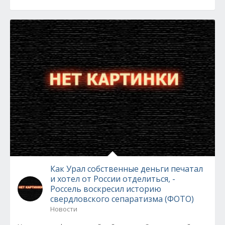
Как Урал собственные деньги печатал
и хотел от России отделиться, -
Россель воскресил историю
свердловского сепаратизма (ФОТО)
Новости