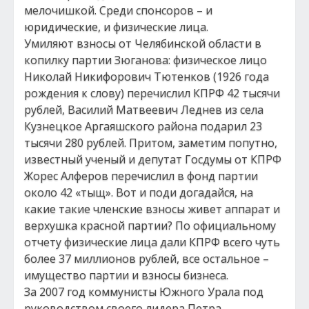
мелочишкой. Среди спонсоров – и
юридические, и физические лица.
Умиляют взносы от Челябинской области в
копилку партии Зюганова: физическое лицо
Николай Никифорович Тютенков (1926 года
рождения к слову) перечислил КПРФ 42 тысячи
рублей, Василий Матвеевич Леднев из села
Кузнецкое Аргаяшского района подарил 23
тысячи 280 рублей. Притом, заметим попутно,
известный ученый и депутат Госдумы от КПРФ
Жорес Алферов перечислил в фонд партии
около 42 «тыщ». Вот и поди догадайся, на
какие такие членские взносы живет аппарат и
верхушка красной партии? По официальному
отчету физические лица дали КПРФ всего чуть
более 37 миллионов рублей, все остальное –
имущество партии и взносы бизнеса.
За 2007 год коммунисты Южного Урала под
руководством своего лидера Петра