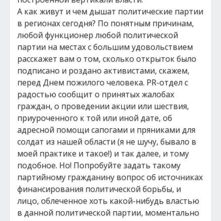
А как живут и чем дышат политические партии
в регионах сегодня? По понятным причинам,
любой функционер любой политической
партии на местах с большим удовольствием
расскажет вам о том, сколько открыток было
подписано и роздано активистами, скажем,
перед Днем пожилого человека. РR-отдел с
радостью сообщит о принятых жалобах
граждан, о проведении акции или шествия,
приуроченного к той или иной дате, об
адресной помощи сапогами и пряниками для
солдат из нашей области (я не шучу, бывало в
моей практике и такое!) и так далее, и тому
подобное. Но! Попробуйте задать такому
партийному гражданину вопрос об источниках
финансирования политической борьбы, и
лицо, облеченное хоть какой-нибудь властью
в данной политической партии, моментально