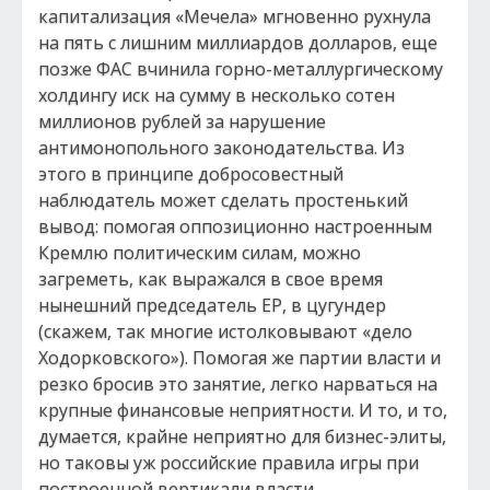
капитализация «Мечела» мгновенно рухнула
на пять с лишним миллиардов долларов, еще
позже ФАС вчинила горно-металлургическому
холдингу иск на сумму в несколько сотен
миллионов рублей за нарушение
антимонопольного законодательства. Из
этого в принципе добросовестный
наблюдатель может сделать простенький
вывод: помогая оппозиционно настроенным
Кремлю политическим силам, можно
загреметь, как выражался в свое время
нынешний председатель ЕР, в цугундер
(скажем, так многие истолковывают «дело
Ходорковского»). Помогая же партии власти и
резко бросив это занятие, легко нарваться на
крупные финансовые неприятности. И то, и то,
думается, крайне неприятно для бизнес-элиты,
но таковы уж российские правила игры при
построенной вертикали власти.