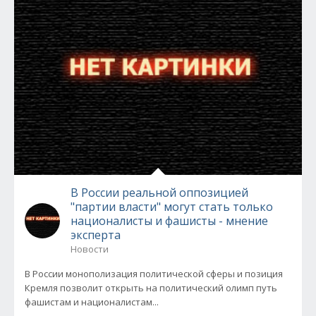
В России реальной оппозицией
"партии власти" могут стать только
националисты и фашисты - мнение
эксперта
Новости
В России монополизация политической сферы и позиция
Кремля позволит открыть на политический олимп путь
фашистам и националистам...