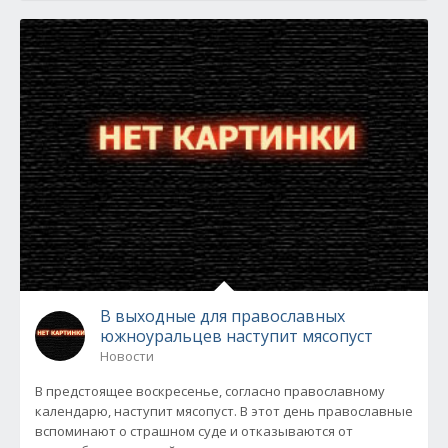
В выходные для православных
южноуральцев наступит мясопуст
Новости
В предстоящее воскресенье, согласно православному
календарю, наступит мясопуст. В этот день православные
вспоминают о страшном суде и отказываются от