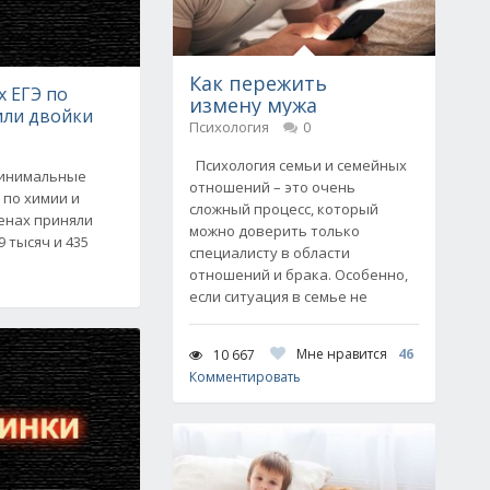
Как пережить
х ЕГЭ по
измену мужа
или двойки
Психология
0
Психология семьи и семейных
минимальные
отношений – это очень
 по химии и
сложный процесс, который
енах приняли
можно доверить только
 тысяч и 435
специалисту в области
отношений и брака. Особенно,
если ситуация в семье не
Мне нравится
46
10 667
Комментировать