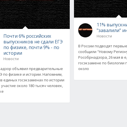
11% выпускн
"завалили" 
Почти 6% российских
Новости
выпускников не сдали ЕГЭ
В России подводят первые 
по физике, почти 9% - по
сообщили "Новому Региону
истории
Рособрнадзора, 26 мая в 
Новости
госэкзамене по биологии 
надзор объявил предварительные
около
ГЭ по физике и истории. Напомним,
 в единых госэкзаменах по истории
 участие около 180 тысяч человек,
ке