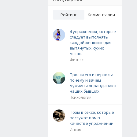
Рейтинг
Комментарии
4 упражнения, которые
следует выполнять
каждой женщине для
вытянутых, сухих
мышц.
Фитнес
Прости его и вернись:
почему и зачем
мужчины оправдывают
наших бывших
Психология
Позы в сексе, которые
послужат вам в
качестве упражнений
Интим