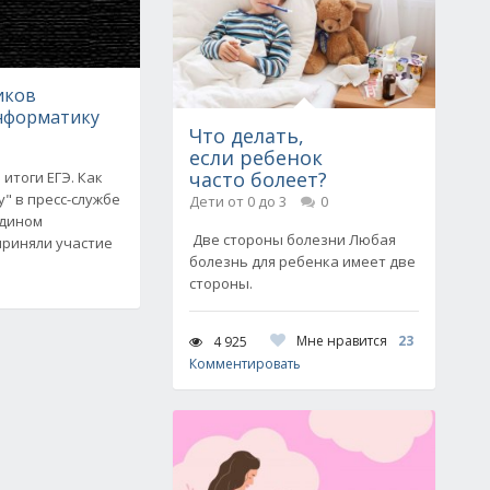
иков
информатику
Что делать,
если ребенок
часто болеет?
итоги ЕГЭ. Как
" в пресс-службе
Дети от 0 до 3
0
едином
Две стороны болезни Любая
приняли участие
болезнь для ребенка имеет две
стороны.
Мне нравится
23
4 925
Комментировать