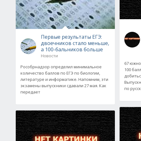
Первые результаты ЕГЭ:
двоечников стало меньше,
а 100-бальников больше
Новости
67 южно
Рособрнадзор определил минимальное
100 бал
количество баллов по ЕГЭ по биологии,
добитьс
литературе и информатике. Напомним, эти
Выпускн
экзамены выпускники сдавали 27 мая. Как
по русс
передает