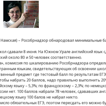
а Намская) – Рособрнадзор обнародовал минимальные б
ол сдавали 8 июня. На Южном Урале английский язык с
ский около 80 и 50 человек соответственно.
а», комиссия по шкалированию Рособрнадзора определ
транным языкам, свидетельствующих об освоении школ
ственный предмет где тестовый балл по результатам ЕГЭ
тобы набрать 20 баллов, надо правильно выполнить 20
кому языку – 5,3%; по французскому – 2,3%; по немецко
сии нет. 100 баллов набрали 78 человек, сдававших англ
ецкому языку 100 балов не набрал никто.
число обязательных ЕГЭ, поэтом пересдать его можно б