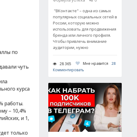
Формула успеха
0
"ВКонтакте" – одна из самых
популярных социальных сетей в
России, которую можно
использовать для продвижения
бренда или личного профиля.
Чтобы привлечь внимание
аудитории, нужно
аллы по
Мне нравится
28
28 365
давали чуть
Комментировать
ила
ьного курса
% работы.
му – 10,4%
ийских, и 1,
удет только