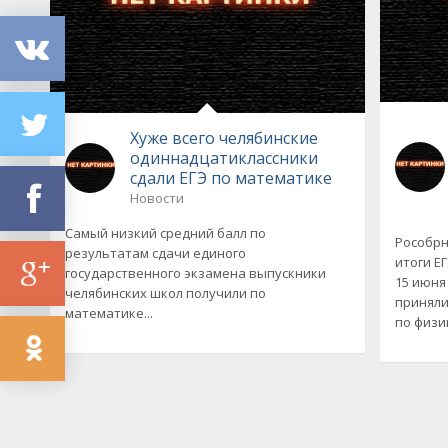
Хуже всего челябинские
одиннадцатиклассники
сдали ЕГЭ по математике
Новости
Самый низкий средний балл по
Рособр
результатам сдачи единого
итоги Е
государственного экзамена выпускники
15 июня
челябинских школ получили по
приняли
математике...
по физи