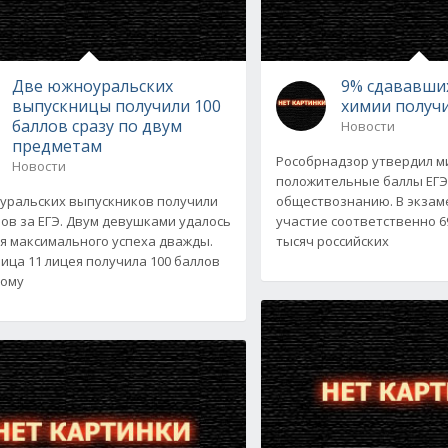
Две южноуральских
9% сдававши
выпускницы получили 100
химии получ
баллов сразу по двум
Новости
предметам
Рособрнадзор утвердил 
Новости
положительные баллы ЕГЭ
уральских выпускников получили
обществознанию. В экзам
лов за ЕГЭ. Двум девушками удалось
участие соответственно 69
я максимального успеха дважды.
тысяч российских
ица 11 лицея получила 100 баллов
кому