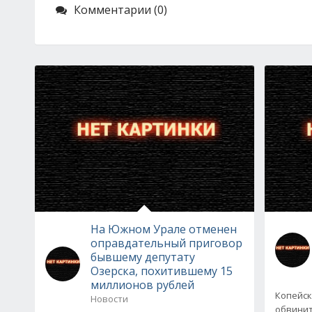
Комментарии (0)
На Южном Урале отменен
оправдательный приговор
бывшему депутату
Озерска, похитившему 15
миллионов рублей
Копейск
Новости
обвинит