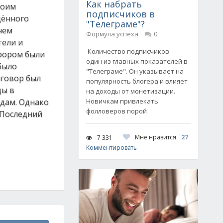
Как набрать
воим
подписчиков в
дённого
"Телеграме"?
чем
Формула успеха
0
тели и
Количество подписчиков —
урором были
один из главных показателей в
было
"Телеграме". Он указывает на
иговор был
популярность блогера и влияет
ды в
на доходы от монетизации.
одам. Однако
Новичкам привлекать
фолловеров порой
 Последний
Мне нравится
27
7 331
Комментировать