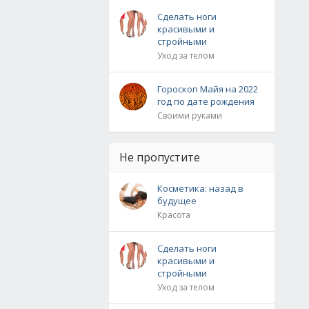
Сделать ноги
красивыми и
стройными
Уход за телом
Гороскоп Майя на 2022
год по дате рождения
Своими руками
Не пропустите
Косметика: назад в
будущее
Красота
Сделать ноги
красивыми и
стройными
Уход за телом