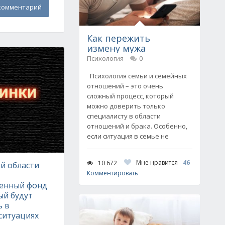
комментарий
Как пережить
измену мужа
Психология
0
Психология семьи и семейных
отношений – это очень
сложный процесс, который
можно доверить только
специалисту в области
отношений и брака. Особенно,
если ситуация в семье не
Мне нравится
46
10 672
й области
Комментировать
енный фонд
ый будут
ь в
ситуациях