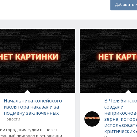
Добавить 
Начальника копейского
В Челябинско
изолятора наказали за
создали
подмену заключенных
неприкоснов
зерна, котор
Новости
использоват
им городским судом вынесен
критических 
ельный приговор в отношении