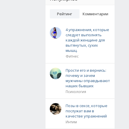
Рейтинг
Комментарии
4 упражнения, которые
следует выполнять
каждой женщине для
вытянутых, сухих
мышц.
Фитнес
Прости его и вернись:
почему и зачем
мужчины оправдывают
наших бывших
Психология
Позы в сексе, которые
послужат вам в
качестве упражнений
Интим