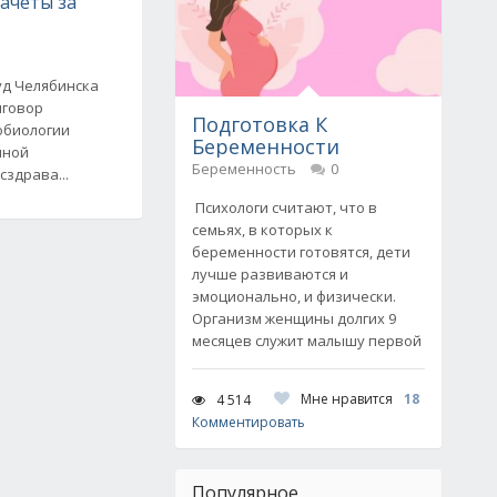
ачеты за
д Челябинска
иговор
Подготовка К
обиологии
Беременности
нной
Беременность
0
здрава...
Психологи считают, что в
семьях, в которых к
беременности готовятся, дети
лучше развиваются и
эмоционально, и физически.
Организм женщины долгих 9
месяцев служит малышу первой
Мне нравится
18
4 514
Комментировать
Популярное