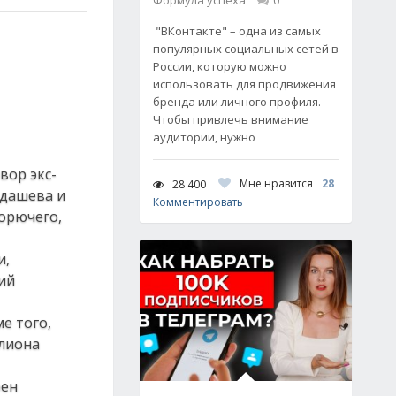
Формула успеха
0
"ВКонтакте" – одна из самых
популярных социальных сетей в
России, которую можно
использовать для продвижения
бренда или личного профиля.
Чтобы привлечь внимание
аудитории, нужно
вор экс-
Мне нравится
28
28 400
лдашева и
Комментировать
горючего,
и,
ий
е того,
ллиона
рен