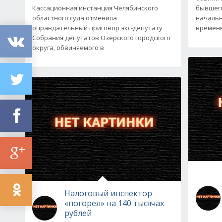
Кассационная инстанция Челябинского
бывшего
областного суда отменила
начальн
оправдательный приговор экс-депутату
временн
Собрания депутатов Озерского городского
округа, обвиняемого в
Налоговый инспектор
«погорел» на 140 тысячах
рублей