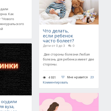
здали
рна. Как
 "Нового
южноуральского
ый
Что делать,
если ребенок
часто болеет?
Дети от 0 до 3
0
Две стороны болезни Любая
болезнь для ребенка имеет две
стороны.
Мне нравится
23
4 931
Комментировать
 осудили
я вуза,