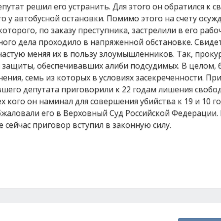
путат решил его устранить. Для этого он обратился к с
 у автобусной остановки. Помимо этого на счету осуж
оторого, по заказу преступника, застрелили в его рабо
ного дела проходило в напряженной обстановке. Свиде
частую меняя их в пользу злоумышленников. Так, прок
 защиты, обеспечивавших алиби подсудимых. В целом, 
ния, семь из которых в условиях засекреченности. Пр
вшего депутата приговорили к 22 годам лишения свобо
 кого он наминал для совершения убийства к 19 и 10 г
бжаловали его в Верховный Суд Российской Федерации.
 сейчас приговор вступил в законную силу.