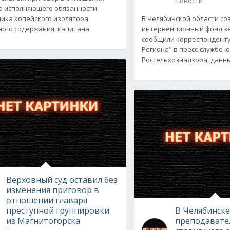
Новости
 исполняющего обязанности
ика копейского изолятора
В Челябинской области со
ого содержания, капитана
интервенционный фонд зе
сообщили корреспонденту
Региона" в пресс-службе 
Россельхознадзора, данн
Верховный суд оставил без
изменения приговор в
отношении главаря
преступной группировки
В Челябинске
из Магнитогорска
преподавател