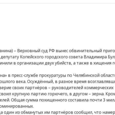
Ванина) – Верховный суд РФ вынес обвинительный приго
депутату Копейского городского совета Владимира Бу
нили в организации двух убийств, а также в хищения 
а» в пресс-службе прокуратуры по Челябинской област
рошлого века. Осуждённый, в разное время возглавлявш
оверие своих партнёров – руководителей коммерческих
своил крупную партию горючего, в другом – зерна. Кром
лей. Общая сумма похищенного составила почти 3 ми
номинированных.
да один из обманутых им партнёров сообщил, что наме