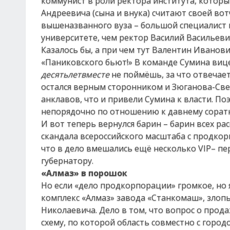
коммунист в роли ректора института, которы
Андреевича (сына и внука) считают своей вот
вышеназванного вуза – большой специалист в
университете, чем ректор Василий Васильевич
Казалось бы, а при чем тут Валентин Иванови
«Паниковского бьют!» В команде Сумина виц
десятьлетвместе
не поймёшь, за что отвечает
остался верным сторонником и Зюганова-Свеч
анклавов, что и привели Сумина к власти. Поэ
непорядочно по отношению к давнему соратни
И вот теперь вернулся барин – барин всех рас
скандала всероссийского масштаба с продкор
что в дело вмешались ещё несколько VIP– п
губернатору.
«Алмаз» в порошок
Но если «дело продкорпорации» громкое, но 
комплекс «Алмаз» завода «Станкомаш», злоп
Николаевича. Дело в том, что вопрос о прода
схему, по которой область совместно с город