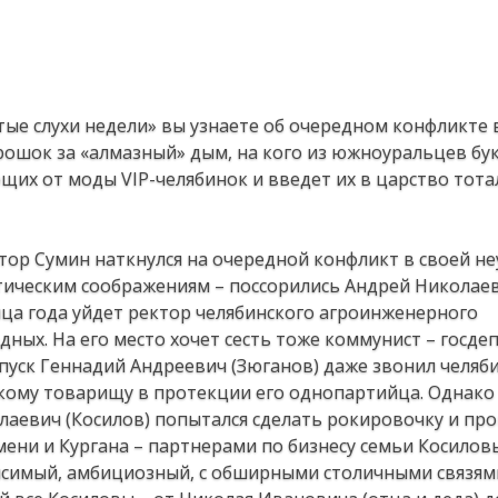
тые слухи недели» вы узнаете об очередном конфликте 
орошок за «алмазный» дым, на кого из южноуральцев бу
ающих от моды VIP-челябинок и введет их в царство тот
атор Сумин наткнулся на очередной конфликт в своей н
итическим соображениям – поссорились Андрей Николае
нца года уйдет ректор челябинского агроинженерного
ных. На его место хочет сесть тоже коммунист – госде
пуск Геннадий Андреевич (Зюганов) даже звонил челяб
зкому товарищу в протекции его однопартийца. Однако
олаевич (Косилов) попытался сделать рокировочку и про
ени и Кургана – партнерами по бизнесу семьи Косилов
висимый, амбициозный, с обширными столичными связям