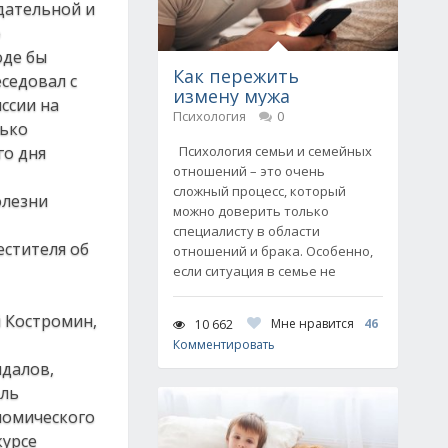
дательной и
о
оде бы
Как пережить
еседовал с
измену мужа
ссии на
Психология
0
лько
го дня
Психология семьи и семейных
отношений – это очень
сложный процесс, который
олезни
можно доверить только
специалисту в области
естителя об
отношений и брака. Особенно,
если ситуация в семье не
й Костромин,
Мне нравится
46
10 662
Комментировать
далов,
ель
номического
курсе