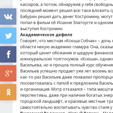
кассиров, а потом, обнаружив у себя свободн
последний момент решил все-таки вложить сре
Бабурин решил дать денег Костромину, могу
попал в фильм об Иоанне Златоусте и одноим
выступил Костромин.
Академическое дефиле
Говорят, что местная «Ксюша Собчак» – доч
области некую академию гламура. Она, оказы
который ценит обожание и щедрую финансов
южноуральских толстосумов. «Ксюша», однако
Васильева, но и прошла полный курс обучени
Васильев успешно продает уже лет восемь вся
как-то раз Васильев даже похвалил пропорц
посоветовалась с папой и предложила Василье
и организация. Мэтр отказался – типа масшта
перспективы, даже при наличии богатых энер
городской ландшафт, и красивые местные тр
самостоятельно воспитывать чувство стиля у