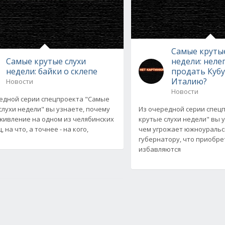
Самые крутые
Самые крутые слухи
недели: неле
недели: байки о склепе
продать Кубу
Италию?
Новости
Новости
едной серии спецпроекта "Самые
слухи недели" вы узнаете, почему
Из очередной серии спец
живление на одном из челябинских
крутые слухи недели" вы у
 на что, а точнее - на кого,
чем угрожает южноуральс
губернатору, что приобре
избавляются