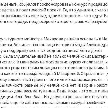
ые деньги, собрался проспонсировать конкурс продавцов
дства в политический проект. Те, кто удивлен, с чего 
т поразмышлять еще над одним вопросом – что вдруг Б
енном городе, продюсером которого (фильма, разумеет
ь культурного министра Макарова решила основать в Ч
вается, большая поклонница историка моды Александра
ую поддержку местных модниц из числа жен и дочек
, была слушательницей не только челябинских мастер –
я «стилю и манерам» на московских курсах «политеса», 
кого рода светским львицам постсоветского разлива. И
ии какого-то наряда младшей Макаровой. Окрыленная, 
ву совместный проект – его имя и квалификация, ее – в
бы личности разные, и у Челябинска нет истории красот
гичных дам, весьма туманны. Ведь мода – это еще и ж
адиции…бла…бла…бла… Но девушка решила не отступать
 пока еще не охваченных навыками гламура челябинок.