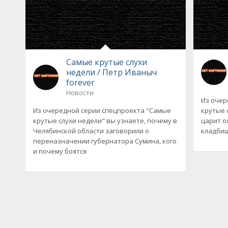
Самые крутые слухи
недели / Петр Иваныч
forever
Новости
Из очер
Из очередной серии спецпроекта "Самые
крутые 
крутые слухи недели" вы узнаете, почему в
царит о
Челябинской области заговорили о
кладбищ,
переназначении губернатора Сумина, кого
и почему боятся