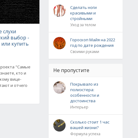
Сделать ноги
красивыми и
стройными
Уход за телом
 слухи
гкий выбор -
Гороскоп Майя на 2022
 или купить
год по дате рождения
Своими руками
проекта "Самые
Не пропустите
знаете, кто и
кому вице-
Покрывало из
тают и отчего
полиэстера:
особенности и
достоинства
Интерьер
Сколько стоит 1 час
вашей жизни?
Формула успеха