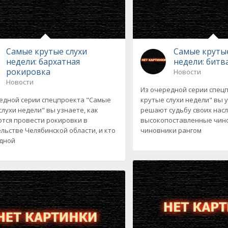
Самые крутые слухи
Самые крутые
недели: бархатная
недели: битв
рокировка
Новости
Новости
Из очередной серии спец
едной серии спецпроекта "Самые
крутые слухи недели" вы у
слухи недели" вы узнаете, как
решают судьбу своих нас
тся провести рокировки в
высокопоставленные чин
льстве Челябинской области, и кто
чиновники рангом
дной