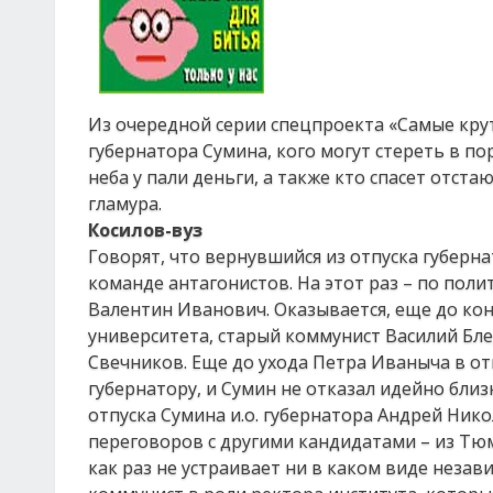
Из очередной серии спецпроекта «Самые кру
губернатора Сумина, кого могут стереть в п
неба у пали деньги, а также кто спасет отст
гламура.
Косилов-вуз
Говорят, что вернувшийся из отпуска губерн
команде антагонистов. На этот раз – по пол
Валентин Иванович. Оказывается, еще до ко
университета, старый коммунист Василий Блед
Свечников. Еще до ухода Петра Иваныча в от
губернатору, и Сумин не отказал идейно бли
отпуска Сумина и.о. губернатора Андрей Ник
переговоров с другими кандидатами – из Тюм
как раз не устраивает ни в каком виде неза