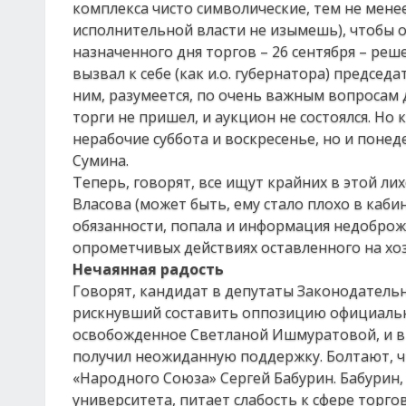
комплекса чисто символические, тем не мене
исполнительной власти не изымешь), чтобы о
назначенного дня торгов – 26 сентября – реш
вызвал к себе (как и.о. губернатора) председ
ним, разумеется, по очень важным вопросам 
торги не пришел, и аукцион не состоялся. Но 
нерабочие суббота и воскресенье, но и понед
Сумина.
Теперь, говорят, все ищут крайних в этой ли
Власова (может быть, ему стало плохо в каби
обязанности, попала и информация недоброж
опрометчивых действиях оставленного на хоз
Нечаянная радость
Говорят, кандидат в депутаты Законодательн
рискнувший составить оппозицию официально
освобожденное Светланой Ишмуратовой, и в
получил неожиданную поддержку. Болтают, 
«Народного Союза» Сергей Бабурин. Бабурин,
университета, питает слабость к сфере торго