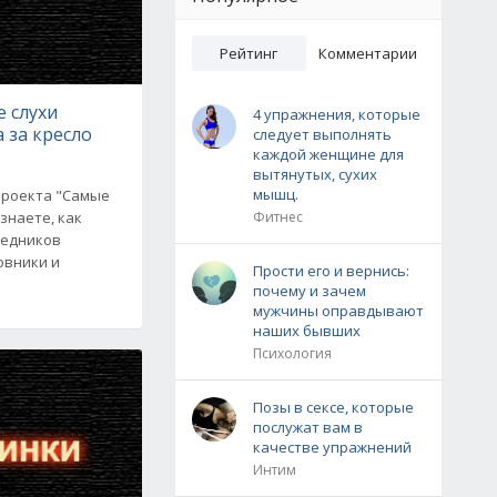
Рейтинг
Комментарии
 слухи
4 упражнения, которые
а за кресло
следует выполнять
каждой женщине для
вытянутых, сухих
мышц.
проекта "Самые
знаете, как
Фитнес
ледников
овники и
Прости его и вернись:
почему и зачем
мужчины оправдывают
наших бывших
Психология
Позы в сексе, которые
послужат вам в
качестве упражнений
Интим