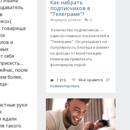
до Ивана
Как набрать
подаватель
подписчиков в
"Телеграме"?
 в
Формула успеха
0
ко»).
а товарища:
Количество подписчиков —
се
один из главных показателей в
алов и
"Телеграме". Он указывает на
популярность блогера и влияет
амых
на доходы от монетизации.
т себя
Новичкам привлекать
 присесть…
фолловеров порой
ейчас, после
ем более,
Мне нравится
27
7 319
ице-
Комментировать
астные руки
я
я ждали
ля такого