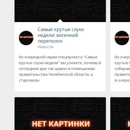
Самые крутые слухи
недели: весенний
переполох
Новости
Из очередной серии спецпроекта "Самые
Из очер
крутые слухи недели" вы узнаете, почему в
крутые 
последние дни так шумно в помещениях
собираю
правительства Челябинской области, а
правите
старожилы
в очере