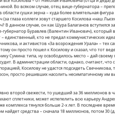
й все Косиловы – от Николая Ивановича (отца и деда) 
чиной. Во всяком случае, отец вице-губернатора – пре
 области сушки зерна – куда более влиятельная фигура
 (за глаза коллеги зовут старшего Косилова «наш Лысен
ч? В данном случае, он как Шура Балаганов вступился з
е-губернатор Буравлев (Валентин Иванович), который в
 – единственный, кто не предал коммунистических иде
никова, и активистов «За возрождения Урала» – тех с
тому он просто пошел к Косилову и сказал, что тот веде
ку Сумина: типа, ну освободилось место – дай своему
судит. В администрации области, однако, считают, что с
порацией, Косилову не удастся подсидеть Свечникова, т
ерсон, просто решивших насолить несимпатичному им в
явно второй свежести, то ушедший за 36 миллионов в ч
ыхают сплетники, может испепелить всю карьеру Андре
же комплекса тянулся больше 2-х лет. В последнее врем
ом найдет средства – сначала 18 миллионов, потом 30 (д