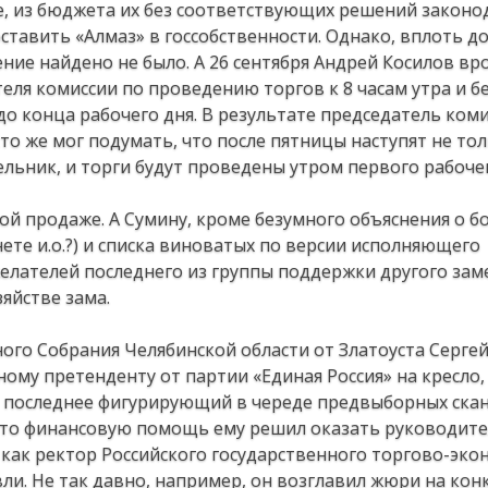
е, из бюджета их без соответствующих решений законо
ставить «Алмаз» в госсобственности. Однако, вплоть д
ение найдено не было. А 26 сентября Андрей Косилов вр
ателя комиссии по проведению торгов к 8 часам утра и б
до конца рабочего дня. В результате председатель коми
кто же мог подумать, что после пятницы наступят не то
ельник, и торги будут проведены утром первого рабоче
хой продаже. А Сумину, кроме безумного объяснения о б
нете и.о.?) и списка виноватых по версии исполняющего
елателей последнего из группы поддержки другого зам
яйстве зама.
ого Собрания Челябинской области от Златоуста Серге
му претенденту от партии «Единая Россия» на кресло,
 последнее фигурирующий в череде предвыборных скан
что финансовую помощь ему решил оказать руководит
 как ректор Российского государственного торгово-эко
вли. Не так давно, например, он возглавил жюри на кон