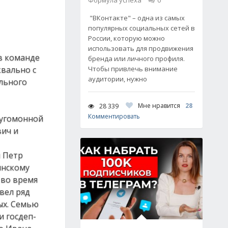
Формула успеха
0
"ВКонтакте" – одна из самых
популярных социальных сетей в
России, которую можно
использовать для продвижения
в команде
бренда или личного профиля.
квально с
Чтобы привлечь внимание
аудитории, нужно
ального
Мне нравится
28
28 339
Комментировать
еугомонной
вич и
п Петр
инскому
 во время
вел ряд
ых. Семью
и госдеп-