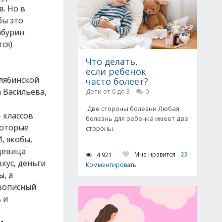
. Но в
бы это
абурин
ся)
Что делать,
если ребенок
елябинской
часто болеет?
 Васильева,
Дети от 0 до 3
0
Две стороны болезни Любая
 классов
болезнь для ребенка имеет две
которые
стороны.
, якобы,
девица
Мне нравится
23
4 921
кус, деньги
Комментировать
ы, а
ивописный
 и