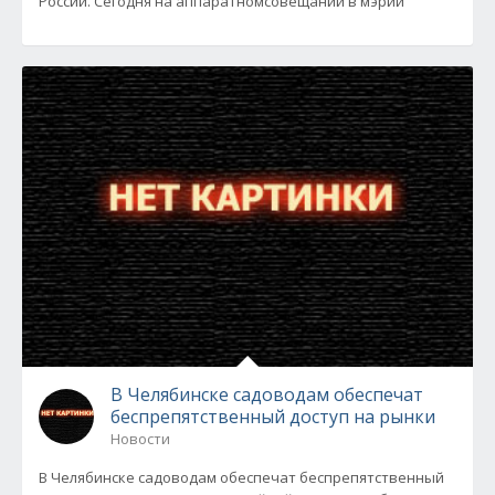
России. Сегодня на аппаратномсовещании в мэрии
В Челябинске садоводам обеспечат
беспрепятственный доступ на рынки
Новости
В Челябинске садоводам обеспечат беспрепятственный