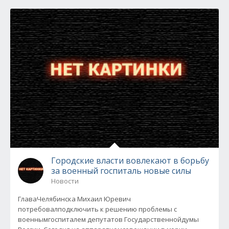
Городские власти вовлекают в борьбу
за военный госпиталь новые силы
Новости
ГлаваЧелябинска Михаил Юревич
потребовалподключить к решению проблемы с
военнымгоспиталем депутатов Государственнойдумы