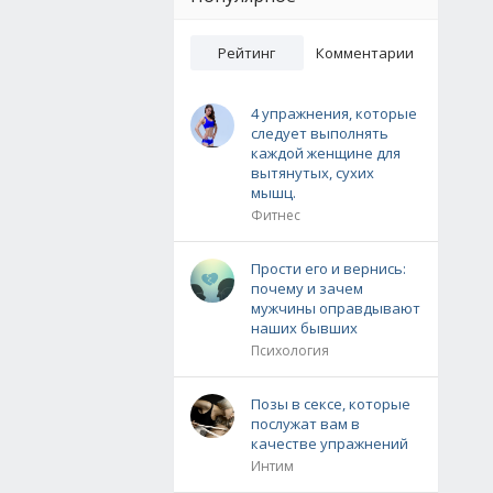
Рейтинг
Комментарии
4 упражнения, которые
следует выполнять
каждой женщине для
вытянутых, сухих
мышц.
Фитнес
Прости его и вернись:
почему и зачем
мужчины оправдывают
наших бывших
Психология
Позы в сексе, которые
послужат вам в
качестве упражнений
Интим