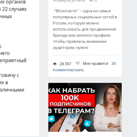
Формула успеха
0
их органов
 22 случаях
"ВКонтакте" – одна из самых
очных
популярных социальных сетей в
России, которую можно
использовать для продвижения
бренда или личного профиля.
Чтобы привлечь внимание
,
аудитории, нужно
чего
неприятный
Мне нравится
28
28 367
Комментировать
товичу с
их в
азличными