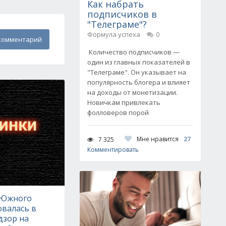
Как набрать
подписчиков в
"Телеграме"?
Формула успеха
0
комментарий
Количество подписчиков —
один из главных показателей в
"Телеграме". Он указывает на
популярность блогера и влияет
на доходы от монетизации.
Новичкам привлекать
фолловеров порой
Мне нравится
27
7 325
Комментировать
 Южного
овалась в
дзор на