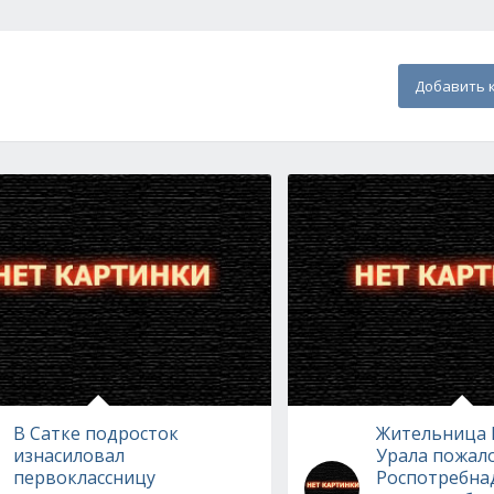
Добавить 
В Сатке подросток
Жительница
изнасиловал
Урала пожал
первоклассницу
Роспотребна