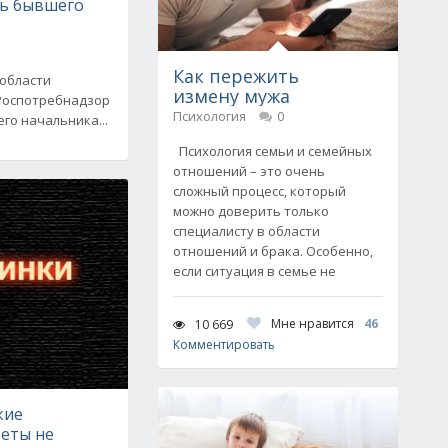
вь бывшего
Как пережить
области
измену мужа
Роспотребнадзор
Психология
0
го начальника...
Психология семьи и семейных
отношений – это очень
сложный процесс, который
можно доверить только
специалисту в области
отношений и брака. Особенно,
если ситуация в семье не
Мне нравится
46
10 669
Комментировать
кие
еты не