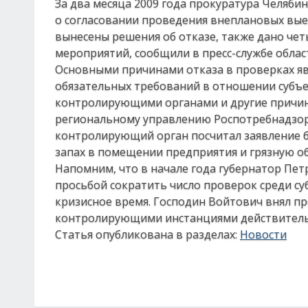
За два месяца 2009 года прокуратура Челяби
о согласовании проведения внеплановых выез
вынесены решения об отказе, также дано че
мероприятий, сообщили в пресс-службе облас
Основными причинами отказа в проверках явл
обязательных требований в отношении субъ
контролирующими органами и другие причины
региональному управлению Роспотребнадзора
контролирующий орган посчитал заявление б
запах в помещении предприятия и грязную о
Напомним, что в начале года губернатор Пет
просьбой сократить число проверок среди су
кризисное время. Господин Войтович внял п
контролирующими инстанциями действитель
Статья опубликована в разделах:
Новости