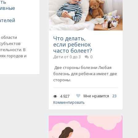
ать
тивные
ателей
 области
Что делать,
 субъектов
если ребенок
тельности. В
часто болеет?
иях городов и
Дети от 0 до 3
0
Две стороны болезни Любая
болезнь для ребенка имеет две
стороны.
Мне нравится
23
4 927
Комментировать