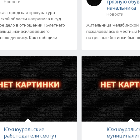
грязную обу
Новости
начальника
кая городская прокуратура
Новости
ской области направила в суд
ое дело в отношении 16-летнего
Жительница Челябинской 
льца, изнасиловавшего
пожаловалась в местный 
нюю девочку. Как сообщили
на грязные ботинки бывше
Южноуральские
Южноуральс
работодатели смогут
муниципалит