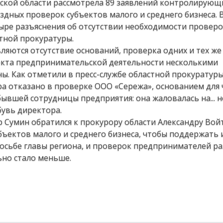
нской области рассмотрела 89 заявлений контролирующ
дных проверок субъектов малого и среднего бизнеса. В
тыре разъяснения об отсутствии необходимости провер
тной прокуратуры.
яются отсутствие оснований, проверка одних и тех же
екта предпринимательской деятельности несколькими
. Как отметили в пресс-службе областной прокуратуры
 отказано в проверке ООО «Сережа», основанием для 
ывшей сотрудницы предприятия: она жаловалась на... 
бувь директора.
р Сумин обратился к прокурору области Александру Вой
бъектов малого и среднего бизнеса, чтобы поддержать 
росьбе главы региона, и проверок предпринимателей р
но стало меньше.