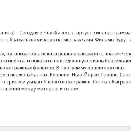
анина) – Сегодня в Челябинске стартует кинопрограмма
мят с бразильскими короткометражками. Фильмы будут 
а», организаторы показа решили расширить знания чел
нтинента, и показать повседневную жизнь бразильцев
ткометражных фильмов. В программу вошли картины,
стивалях в Каннах, Берлине, Нью-Йорке, Гаване, Санк
его зрители увидят 9 короткометражек. Ленты обыграю
тношений между матерью и сыном.