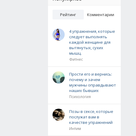
Рейтинг
Комментарии
4 упражнения, которые
следует выполнять
каждой женщине для
вытянутых, сухих
мышц.
Фитнес
Прости его и вернись:
почему и зачем
мужчины оправдывают
наших бывших
Психология
Позы в сексе, которые
послужат вам в
качестве упражнений
Интим