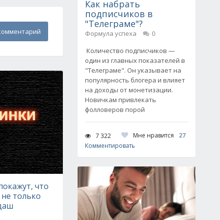
Как набрать
подписчиков в
"Телеграме"?
комментарий
Формула успеха
0
Количество подписчиков —
один из главных показателей в
"Телеграме". Он указывает на
популярность блогера и влияет
на доходы от монетизации.
Новичкам привлекать
фолловеров порой
Мне нравится
27
7 322
Комментировать
покажут, что
о не только
рдаш