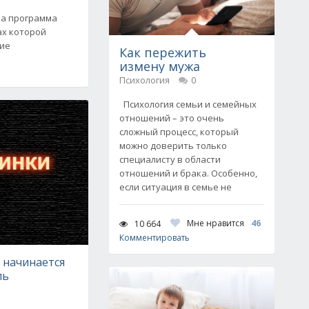
на программа
ах которой
кие
Как пережить
измену мужа
Психология
0
Психология семьи и семейных
отношений – это очень
сложный процесс, который
можно доверить только
специалисту в области
отношений и брака. Особенно,
если ситуация в семье не
Мне нравится
46
10 664
Комментировать
 начинается
ль