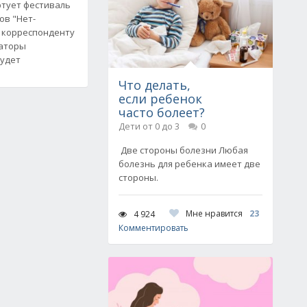
ртует фестиваль
ов "Нет-
и корреспонденту
заторы
будет
Что делать,
если ребенок
часто болеет?
Дети от 0 до 3
0
Две стороны болезни Любая
болезнь для ребенка имеет две
стороны.
Мне нравится
23
4 924
Комментировать