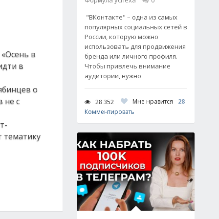
Формула успеха
0
"ВКонтакте" – одна из самых
популярных социальных сетей в
России, которую можно
использовать для продвижения
 «Осень в
бренда или личного профиля.
идти в
Чтобы привлечь внимание
аудитории, нужно
ябинцев о
 не с
Мне нравится
28
28 352
Комментировать
т-
т тематику