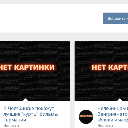
Добавить 
В Челябинске покажут
Челябинцам 
лучшие "куртц" фильмы
Венгрия - эт
Германии
яблоки и ча
Новости
Новости