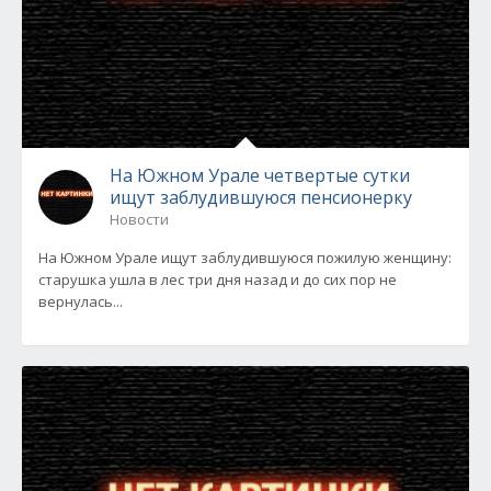
На Южном Урале четвертые сутки
ищут заблудившуюся пенсионерку
Новости
На Южном Урале ищут заблудившуюся пожилую женщину:
старушка ушла в лес три дня назад и до сих пор не
вернулась...