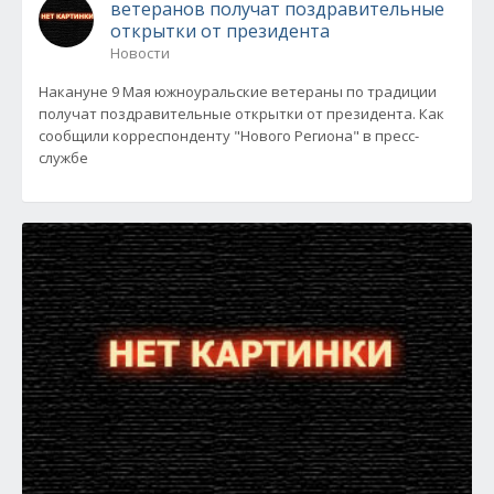
ветеранов получат поздравительные
открытки от президента
Новости
Накануне 9 Мая южноуральские ветераны по традиции
получат поздравительные открытки от президента. Как
сообщили корреспонденту "Нового Региона" в пресс-
службе