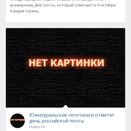
всемирному Дню почты, который отмечается 9 октября.
Каждая страна,
Южноуральские почтовики отметят
день российской почты
Новости