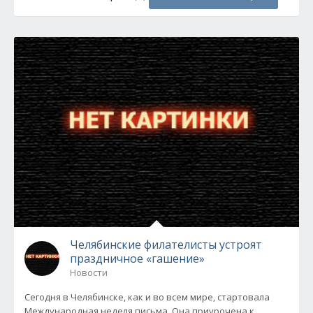
Челябинские филателисты устроят
праздничное «гашение»
Новости
Сегодня в Челябинске, как и во всем мире, стартовала
Международная неделя письма. Она приурочена к