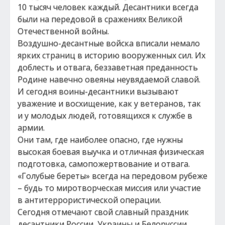
10 тысяч человек каждый. Десантники всегда
были на передовой в сражениях Великой
Отечественной войны.
Воздушно-десантные войска вписали немало
ярких страниц в историю вооруженных сил. Их
доблесть и отвага, беззаветная преданность
Родине навечно овеяны неувядаемой славой.
И сегодня воины-десантники вызывают
уважение и восхищение, как у ветеранов, так
и у молодых людей, готовящихся к службе в
армии.
Они там, где наиболее опасно, где нужны
высокая боевая выучка и отличная физическая
подготовка, самопожертвование и отвага.
«Голубые береты» всегда на передовом рубеже
– будь то миротворческая миссия или участие
в антитеррористической операции.
Сегодня отмечают свой славный праздник
десантники России, Украины и Белоруссии,