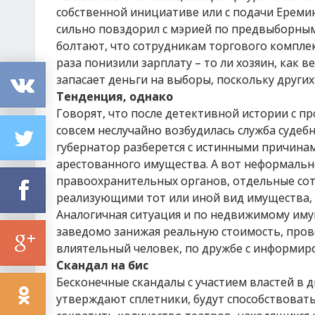
собственной инициативе или с подачи Еремина
сильно повздорил с мэрией по предвыборным 
болтают, что сотрудникам торгового комплек
раза понизили зарплату – то ли хозяин, как 
запасает деньги на выборы, поскольку других 
Тенденция, однако
Говорят, что после детективной истории с 
совсем неслучайно возбудилась служба судеб
губернатор разберется с истинными причина
арестованного имущества. А вот неформальн
правоохранительных органов, отдельные сот
реализующими тот или иной вид имущества, н
Аналогичная ситуация и по недвижимому имущ
заведомо занижая реальную стоимость, прово
влиятельный человек, по дружбе с информир
Скандал на бис
Бесконечные скандалы с участием властей в 
утверждают сплетники, будут способствовать