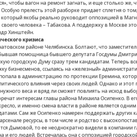
ся», чтобы вагон на ремонт загнать, и еще столько же, 
 Особую прелесть этой разборке придает сплетня о том,
 который якобы реально руководит оппозицией в Магн
о своего человека – Табакова. А поддержку в Москве эт
ндр Хинштейн.
ического кризиса
атовском районе Челябинска. Болтают, что заместител
бывшая помощница бывшего депутата Госдумы Дмитри
кую городскую Думу сразу трем кандидатам. Теперь вс
ку бизнесменов, ссылаясь на «железный» администрат
а попала в администрацию по протекции Еремина, кото
итического влияния через своих людей. Однако и этот 
 нужного веса и вряд ли сможет повлиять на исход выбо
речат интересам главы района Михаила Осипенко. В е
ресло, и именно смена власти в районе является одним
атами. Сам же Осипенко намерен поддержать других к
арсенале ресурсы, в том числе и родство с высокопост
ется Дымовой, то ее неоднократно видели в компании 
 и его людей. Встречалась она с оппозицией городской