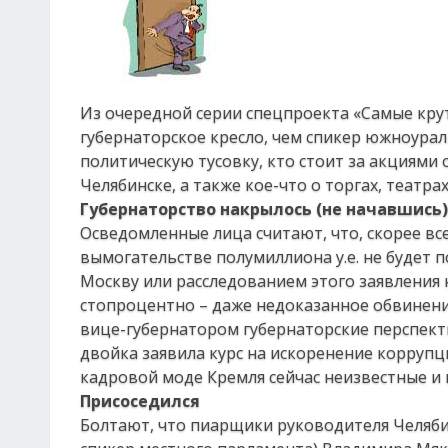
Из очередной серии спецпроекта «Самые круты
губернаторское кресло, чем спикер южноура
политическую тусовку, кто стоит за акциям
Челябинске, а также кое-что о торгах, театр
Губернаторство накрылось (не начавшись)
Осведомленные лица считают, что, скорее вс
вымогательстве полумиллиона у.е. не будет п
Москву или расследованием этого заявления н
стопроцентно – даже недоказанное обвинени
вице-губернатором губернаторские перспекти
двойка заявила курс на искоренение коррупц
кадровой моде Кремля сейчас неизвестные и
Присоседился
Болтают, что пиарщики руководителя Челябин