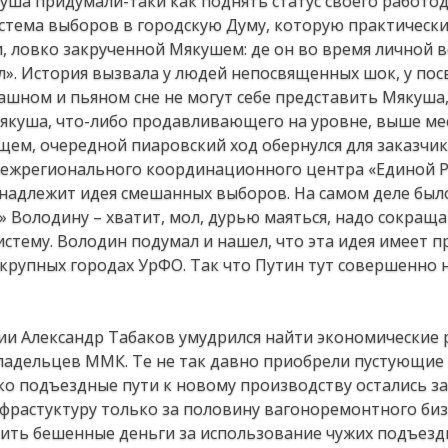
ша придумали-таки как поднять статус своего работод
истема выборов в городскую Думу, которую практически
, ловко закрученной Мякушем: де он во время личной в
». История вызвала у людей непосвященных шок, у по
трашном и пьяном сне не могут себе представить Мякуша
Мякуша, что-либо продавливающего на уровне, выше ме
щем, очередной пиаровский ход обернулся для заказчик
межрегионального координационного центра «Единой Р
надлежит идея смешанных выборов. На самом деле было
 Володину – хватит, мол, дурью маяться, надо сокращ
стему. Володин подумал и нашел, что эта идея имеет п
 крупных городах УрФО. Так что Путин тут совершенно н
ии Александр Табаков умудрился найти экономические 
владельцев ММК. Те не так давно приобрели пустующи
ко подъездные пути к новому производству остались за
растуктуру только за половину вагоноремонтного бизн
тить бешенные деньги за использование чужих подъезд