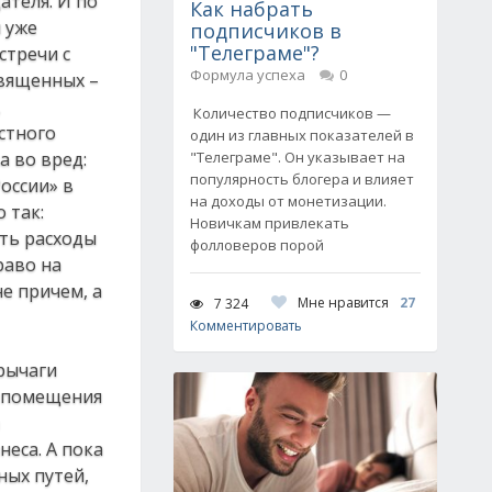
ателя. И по
Как набрать
 уже
подписчиков в
"Телеграме"?
стречи с
Формула успеха
0
священных –
,
Количество подписчиков —
стного
один из главных показателей в
а во вред:
"Телеграме". Он указывает на
популярность блогера и влияет
оссии» в
на доходы от монетизации.
 так:
Новичкам привлекать
ать расходы
фолловеров порой
раво на
е причем, а
Мне нравится
27
7 324
Комментировать
рычаги
е помещения
еса. А пока
ных путей,