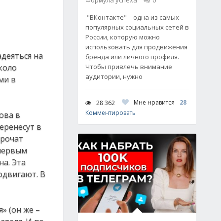
Формула успеха
0
"ВКонтакте" – одна из самых
популярных социальных сетей в
России, которую можно
использовать для продвижения
адеяться на
бренда или личного профиля.
коло
Чтобы привлечь внимание
аудитории, нужно
ми в
Мне нравится
28
28 362
Комментировать
ова в
еренесут в
орочат
 первым
а. Эта
одвигают. В
» (он же –