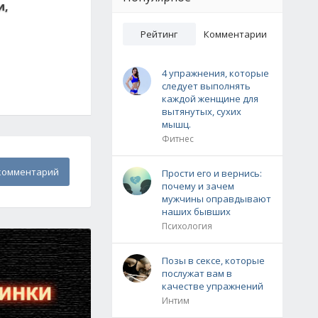
и,
Рейтинг
Комментарии
4 упражнения, которые
следует выполнять
каждой женщине для
вытянутых, сухих
мышц.
Фитнес
комментарий
Прости его и вернись:
почему и зачем
мужчины оправдывают
наших бывших
Психология
Позы в сексе, которые
послужат вам в
качестве упражнений
Интим