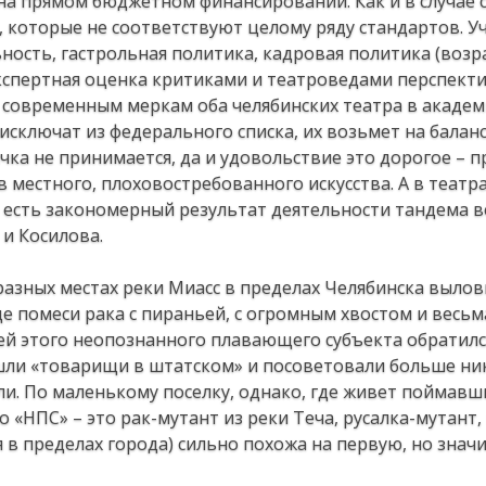
на прямом бюджетном финансировании. Как и в случае с
 которые не соответствуют целому ряду стандартов. У
ность, гастрольная политика, кадровая политика (возр
экспертная оценка критиками и театроведами перспекти
им современным меркам оба челябинских театра в акаде
 исключат из федерального списка, их возьмет на балан
ачка не принимается, да и удовольствие это дорогое –
 местного, плоховостребованного искусства. А в театр
а есть закономерный результат деятельности тандема 
 и Косилова.
 разных местах реки Миасс в пределах Челябинска вылов
 помеси рака с пираньей, с огромным хвостом и весьм
ей этого неопознанного плавающего субъекта обратилс
ишли «товарищи в штатском» и посоветовали больше ни
ли. По маленькому поселку, однако, где живет поймавш
о «НПС» – это рак-мутант из реки Теча, русалка-мутант,
я в пределах города) сильно похожа на первую, но знач