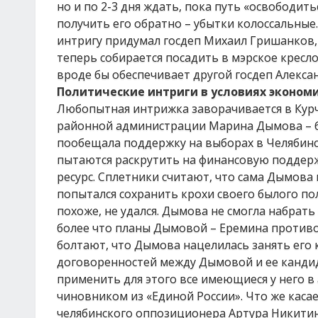
но и по 2-3 дня ждать, пока путь «освободить
получить его обратно – убытки колоссальные.
интригу придумал госдеп Михаил Гришанков,
теперь собирается посадить в мэрское кресл
вроде бы обеспечивает другой госдеп Алекса
Политические интриги в условиях эконом
Любопытная интрижка заворачивается в Курч
районной администрации Марина Дымова – 
пообещала поддержку на выборах в Челябинс
пытаются раскрутить на финансовую поддерж
ресурс. Сплетники считают, что сама Дымов
попытался сохранить крохи своего былого пол
похоже, не удался. Дымова не смогла набрать
более что планы Дымовой – Еремина противо
болтают, что Дымова нацелилась занять его к
договоренностей между Дымовой и ее кандид
применить для этого все имеющиеся у него в 
чиновником из «Единой России». Что же каса
челябинского оппозиционера Артура Никитина