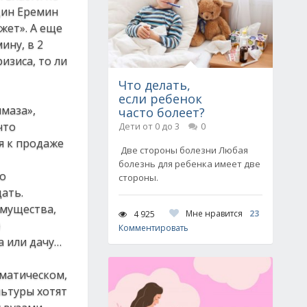
дин Еремин
жет». А еще
ину, в 2
изиса, то ли
Что делать,
если ребенок
маза»,
часто болеет?
что
Дети от 0 до 3
0
я к продаже
Две стороны болезни Любая
болезнь для ребенка имеет две
но
стороны.
ать.
имущества,
Мне нравится
23
4 925
)
Комментировать
а или дачу…
аматическом,
льтуры хотят