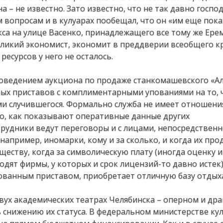
 – не известно. Зато известно, что не так давно госпо
вопросам и в кулуарах пообещал, что он «им еще пока
са на улице Васенко, принадлежащего все тому же Ерем
великий экономист, экономит в преддверии всеобщего кр
ресурсов у него не осталось.
проведением аукциона по продаже станкомашевского «Ал
ных приставов с комплиментарными упованиями на то, 
ми случившегося. Формально служба не имеет отношени
о, как показывают оперативные данные других
рудники ведут переговоры и с лицами, непосредствен
апример, иномарки, кому и за сколько, и когда их прод
еству, когда за символическую плату (иногда оценку 
дят фирмы, у которых и срок лицензий-то давно истек
ованным приставом, приобретает отличную базу отдых
двух академических театрах Челябинска – оперном и др
 снижению их статуса. В федеральном министерстве ку