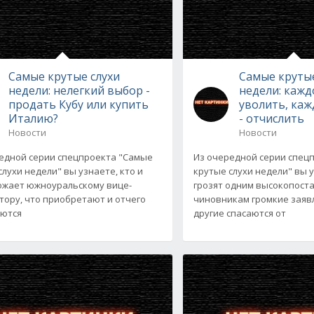
Самые крутые слухи
Самые крутые
недели: нелегкий выбор -
недели: кажд
продать Кубу или купить
уволить, каж
Италию?
- отчислить
Новости
Новости
едной серии спецпроекта "Самые
Из очередной серии спец
слухи недели" вы узнаете, кто и
крутые слухи недели" вы 
ожает южноуральскому вице-
грозят одним высокопост
тору, что приобретают и отчего
чиновникам громкие заявл
яются
другие спасаются от