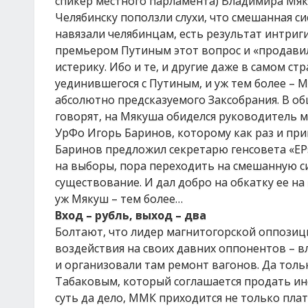
спикер местного парламента) Владимира Мяку
Челябинску поползли слухи, что смешанная с
навязали челябинцам, есть результат интриги
премьером Путиным этот вопрос и «продавил
истерику. Ибо и те, и другие даже в самом с
уединившегося с Путиным, и уж тем более – 
абсолютно предсказуемого Заксобрания. В об
говорят, на Мякуша обиделся руководитель 
УрФо Игорь Баринов, которому как раз и при
Баринов предложил секретарю генсовета «ЕР»
на выборы, пора переходить на смешанную си
существование. И дал добро на обкатку ее на
уж Мякуш – тем более…
Вход – рубль, выход – два
Болтают, что лидер магнитогорской оппозиц
воздействия на своих давних оппонентов – 
и организовали там ремонт вагонов. Да толь
Табаковым, который соглашается продать инф
суть да дело, ММК приходится не только пла