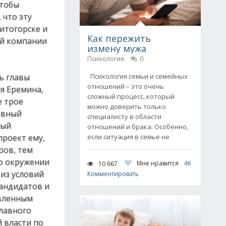
чтобы
 что эту
итогорске и
Как пережить
ой компании
измену мужа
Психология
0
ь главы
Психология семьи и семейных
отношений – это очень
я Еремина,
сложный процесс, который
е трое
можно доверить только
ивный
специалисту в области
рый
отношений и брака. Особенно,
проект ему,
если ситуация в семье не
ров, тем
го окружении
Мне нравится
46
10 667
 из условий
Комментировать
андидатов и
авленным
главного
 власти по