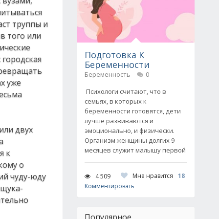
 вузами,
читываться
аст труппы и
в того или
мические
Подготовка К
с городская
Беременности
 превращать
Беременность
0
ах уже
Психологи считают, что в
весьма
семьях, в которых к
беременности готовятся, дети
лучше развиваются и
или двух
эмоционально, и физически.
а
Организм женщины долгих 9
месяцев служит малышу первой
я к
кому о
ий чуду-юду
Мне нравится
18
4 509
Комментировать
 щука-
ительно
Популярное