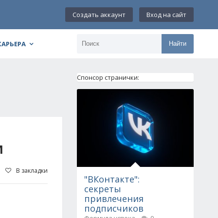
Создать аккаунт
Вход на сайт
КАРЬЕРА
Найти
Спонсор странички:
М
В закладки
"ВКонтакте":
секреты
привлечения
подписчиков