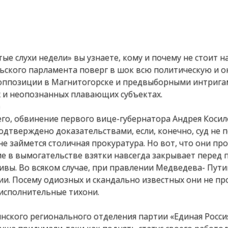
е слухи недели» вы узнаете, кому и почему не стоит н
льского парламента поверг в шок всю политическую и о
и оппозиции в Магнитогорске и предвыборными интрига
ах и неопознанных плавающих субъектах.
его, обвинение первого вице-губернатора Андрея Косил
одтверждено доказательствами, если, конечно, суд не п
е займется столичная прокуратура. Но вот, что они пр
е в вымогательстве взятки навсегда закрывает перед
вы. Во всяком случае, при правлении Медведева- Путин
ии. Посему одиозных и скандально известных они не пр
 исполнительные тихони.
ского регионального отделения партии «Единая Россия