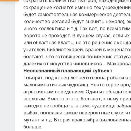
сократить количество театров, находящихся 
сокращение коснется именно тех учреждений,
будет самостоятельная коммерческая деятель
количество регалий будут значить немало), 
иного коллектива и т.д. Так вот, по всем эт
ворота не проходят. В лучшем случае, если их
или областная власть, но это решение с конд
учителей, библиотекарей, врачей в меценатов
болтают, что готовящееся понижение статус
далеких от искусства чиновников – Макарова
Неопознанный плавающий субъект
Говорят, под конец летнего сезона рыбаки в
малосимпатичных чудовищ. Нечто серое вроде
агрессивным поведением. Один из обладател
зоологам. Вместо этого, болтают, к нему пр
находке не сообщать, а само чудовище забра
рыбак, поползли самые невероятные слухи: чт
мутант и т.д. Вторая кракозябра (выловленна
больше.