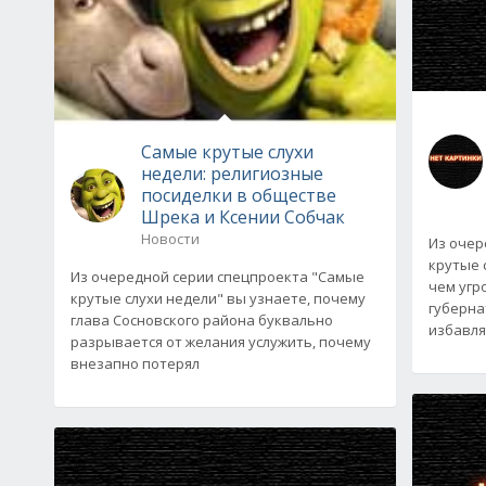
Самые крутые слухи
недели: религиозные
посиделки в обществе
Шрека и Ксении Собчак
Новости
Из очер
крутые 
Из очередной серии спецпроекта "Самые
чем угр
крутые слухи недели" вы узнаете, почему
губерна
глава Сосновского района буквально
избавл
разрывается от желания услужить, почему
внезапно потерял