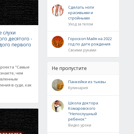
Сделать ноги
красивыми и
стройными
Уход за телом
 слухи
ого десятого -
Гороскоп Майя на 2022
дого первого
год по дате рождения
Своими руками
проекта "Самые
Не пропустите
узнаете, чем
авленным
Панкейки из тыквы
ения в суде, как
Кулинария
Школа доктора
Комаровского
"Непослушный
ребенок"
Видео уроки