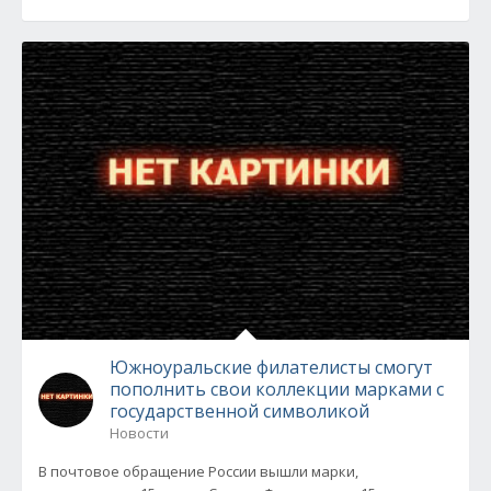
Южноуральские филателисты смогут
пополнить свои коллекции марками с
государственной символикой
Новости
В почтовое обращение России вышли марки,