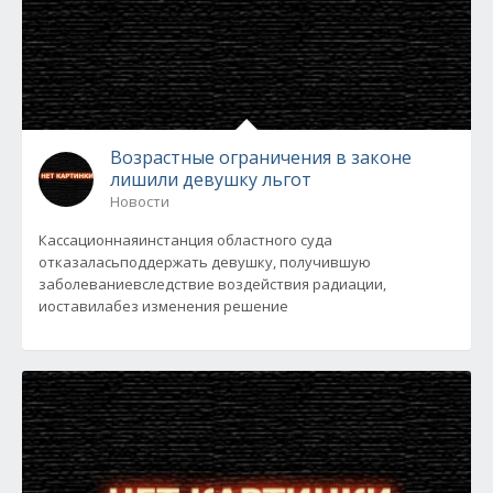
Возрастные ограничения в законе
лишили девушку льгот
Новости
Кассационнаяинстанция областного суда
отказаласьподдержать девушку, получившую
заболеваниевследствие воздействия радиации,
иоставилабез изменения решение