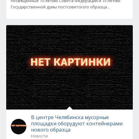
посвященные 15-летию Совета Федерации и 15-летию
Государственной думы постсоветского образца...
В центре Челябинска мусорные
площадки оборудуют контейнерами
нового образца
Новости