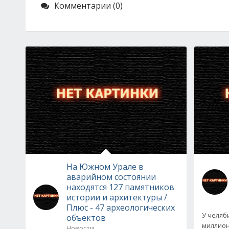
Комментарии (0)
На Южном Урале в
аварийном состоянии
находятся 127 памятников
истории и архитектуры /
Плюс - 47 археологических
У челяб
объектов
миллион
Новости