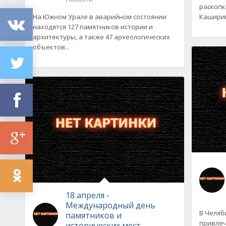
раскопк
На Южном Урале в аварийном состоянии
Каширин
находятся 127 памятников истории и
архитектуры, а также 47 археологических
объектов...
18 апреля -
Международный день
В Челяб
памятников и
привлеч
исторических мест