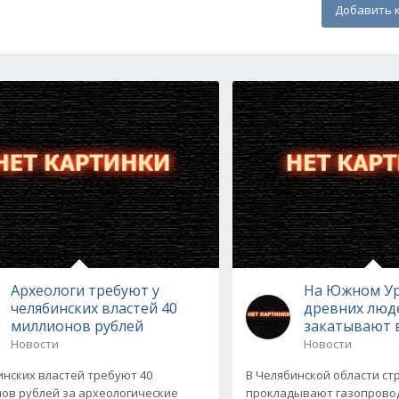
Добавить 
Археологи требуют у
На Южном Ур
челябинских властей 40
древних люд
миллионов рублей
закатывают 
Новости
Новости
инских властей требуют 40
В Челябинской области ст
ов рублей за археологические
прокладывают газопрово