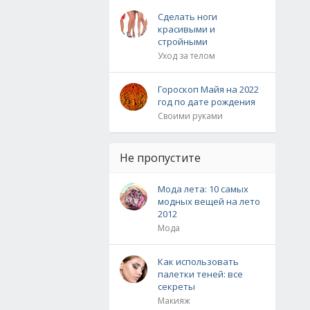
Сделать ноги
красивыми и
стройными
Уход за телом
Гороскоп Майя на 2022
год по дате рождения
Своими руками
Не пропустите
Мода лета: 10 самых
модных вещей на лето
2012
Мода
Как использовать
палетки теней: все
секреты
Макияж