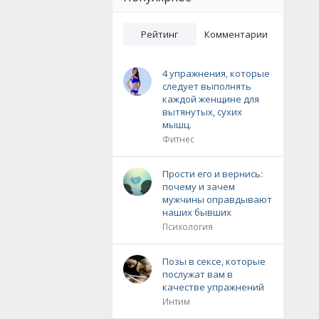
Рейтинг
Комментарии
4 упражнения, которые
следует выполнять
каждой женщине для
вытянутых, сухих
мышц.
Фитнес
Прости его и вернись:
почему и зачем
мужчины оправдывают
наших бывших
Психология
Позы в сексе, которые
послужат вам в
качестве упражнений
Интим