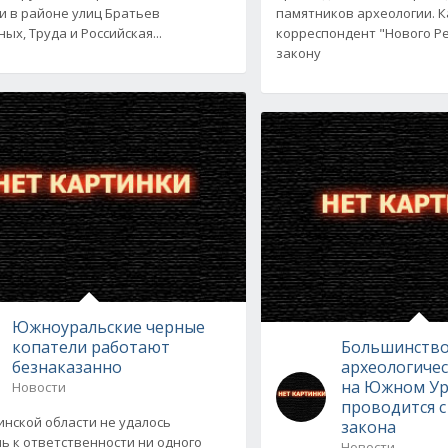
и в районе улиц Братьев
памятников археологии. 
ых, Труда и Российская...
корреспондент "Нового Ре
закону
Южноуральские черные
копатели работают
Большинств
безнаказанно
археологичес
на Южном Ур
Новости
проводится 
инской области не удалось
закона
ь к ответственности ни одного
Новости