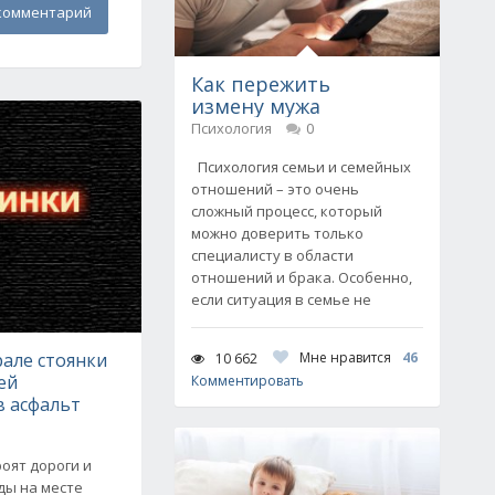
комментарий
Как пережить
измену мужа
Психология
0
Психология семьи и семейных
отношений – это очень
сложный процесс, который
можно доверить только
специалисту в области
отношений и брака. Особенно,
если ситуация в семье не
але стоянки
Мне нравится
46
10 662
ей
Комментировать
в асфальт
роят дороги и
ды на месте