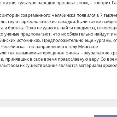
 жизни, культуре народов прошлых эпох», – говорит Га
рритории современного Челябинска появился в 7 тысяч
тельствуют археологические находки. Были также найде
та и бронзы. Пока не удалось найти предметы, относящи
ко ученые предполагают, что их обязательно найдут: им
инских источниках. Предположительно еще курганы, о
 Челябинска – по направлению к селу Миасское.
ли так называемые крещеные финны – зауральские кре
в, принявших в свое время православную веру. Со вре
ельством их существования являются материалы археол