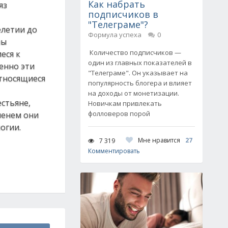
Как набрать
яз
подписчиков в
"Телеграме"?
елетии до
Формула успеха
0
ны
Количество подписчиков —
еся к
один из главных показателей в
енно эти
"Телеграме". Он указывает на
тносящиеся
популярность блогера и влияет
на доходы от монетизации.
стьяне,
Новичкам привлекать
фолловеров порой
менем они
огии.
Мне нравится
27
7 319
Комментировать