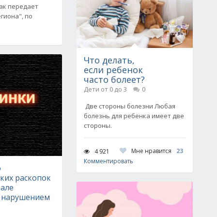
Как передает
гиона", по
Что делать,
если ребенок
часто болеет?
Дети от 0 до 3
0
Две стороны болезни Любая
болезнь для ребенка имеет две
стороны.
Мне нравится
23
4 921
Комментировать
о
ких раскопок
але
с нарушением