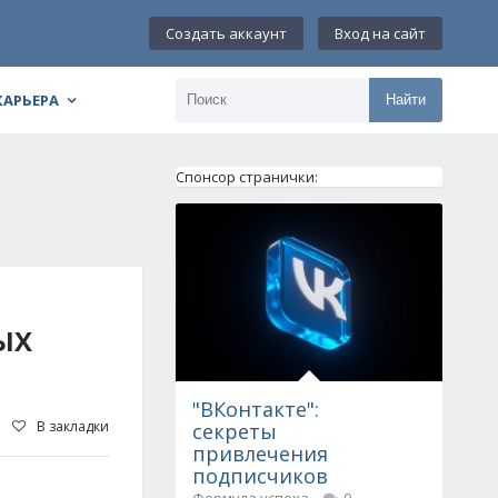
Создать аккаунт
Вход на сайт
КАРЬЕРА
Найти
Спонсор странички:
ЫХ
"ВКонтакте":
В закладки
секреты
привлечения
подписчиков