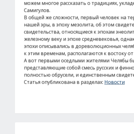
можем многое рассказать о традициях, укладе
Самигулов.
В общей же сложности, первый человек на те
нашей эры, в эпоху мезолита, об этом свиде
свидетельства, относящиеся к эпохам энеоли
железному веку и эпохе средневековья, одна
эпохи описывались в дореволюционных челяб
к этим временам, располагаются к востоку от
А вот первыми оседлыми жителями Челябы бы
представляющие собой смесь русских и финно
полностью обрусели, и единственным свидет
Статья опубликована в разделах:
Новости