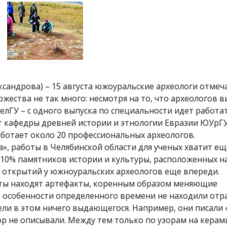
ександрова) – 15 августа южоуральские археологи отме
ества не так много: несмотря на то, что археологов 
ЧелГУ – с одного выпуска по специальности идет работа
т кафедры древней истории и этнологии Евразии ЮУрГУ
аботает около 20 профессиональных археологов.
», работы в Челябинской области для ученых хватит ещ
 10% памятников истории и культуры, расположенных н
ь открытий у южноуральских археологов еще впереди.
сты находят артефакты, коренным образом меняющие
е особенности определенного времени не находили отр
ели в этом ничего выдающегося. Например, они писали
ор не описывали. Между тем только по узорам на керам