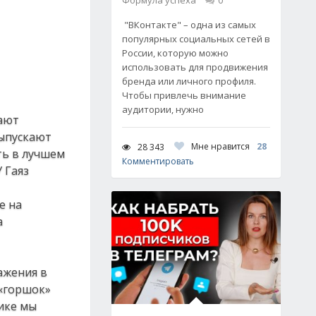
Формула успеха
0
"ВКонтакте" – одна из самых
популярных социальных сетей в
России, которую можно
использовать для продвижения
бренда или личного профиля.
Чтобы привлечь внимание
аудитории, нужно
чают
выпускают
Мне нравится
28
28 343
ть в лучшем
Комментировать
 Гаяз
е на
а
ажения в
 «горшок»
ике мы