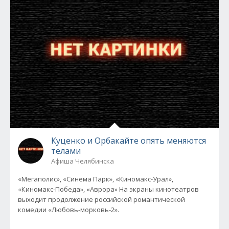
Куценко и Орбакайте опять меняются
телами
Афиша Челябинска
«Мегаполис», «Синема Парк», «Киномакс-Урал»,
«Киномакс-Победа», «Аврора» На экраны кинотеатров
выходит продолжение российской романтической
комедии «Любовь-морковь-2».