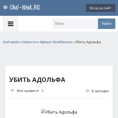
Вход на сайт
Найти
chel-week
»
Новости
»
Афиша Челябинска
» Убить Адольфа
УБИТЬ АДОЛЬФА
Мне нравится
0
В закладки