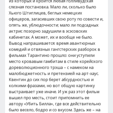
из которых и кроится любая голливудская
слезная постановка. Мало ли, сколько было
Хьюго Штиглицев, беглых немецких
офицеров, загасивших свою роту по совести и,
опять же, ублюдочности; мало ли подсадных
актрис позорно задушили в эсэсовских
кабинетах. А может, их и вообще не было.
Вывод напрашивается: время авантюрных
комедий и отвязных гангстерских разборок в
фильмах Тарантино прошло: они уступили
место кровавым гамбитам в стиле корейского
дореволюционного трэша – с намеком на
малобюджетность и претензией на арт-хаус.
Квентин до сих пор берет абсурдностью и
колкими фразами, но вот общую картинку
выстраивает уже иначе. И уж раз этот фильм
вышел про месть, стоит припомнить ее
автору «Убить Билла», где все действительно
было весело, бодро и со вкусом. Здесь же – на