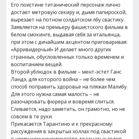
Его поистине титанический персонаж лично
достает метровую секиру и, дымя папироской,
вырезает на потном солдатском лбу свастику.
Заявляется на премьеру фашистского фильма в
белом смокинге, выдавая себя за итальянца,
при этом с дичайшим акцентом приговаривая:
«Арривидерчьи!» И делает много других
странных, обусловленных только временем и
воспитанием вещей.
Второй ублюдок в фильме – мент-эстет Ганс
Ландэ, для которого война – не более чем
способ поправить здоровье на пляжах Малибу.
Для этого нужна самая малость – не
разочаровать фюрера и вовремя слиться.
Сливается, надо заметить, он грамотно, но не
совсем в те руки.
Прикасается Тарантино и к прекрасному:
рассуждения в закрытых холлах под свастикой
о немецком киноискусстве двадцатых годов –