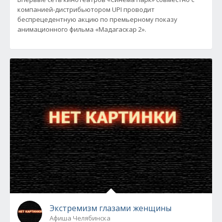
компанией-дистрибьютором UPI проводит
беспрецедентную акцию по премьерному показу
анимационного фильма «Мадагаскар 2».
Экстремизм глазами женщины
Афиша Челябинска