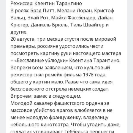
Режиссер: Квентин Тарантино
В ролях: Брэд Питт, Мелани Лоран, Кристоф
Вальц, Элай Рот, Майкл Фассбендер, Дайан
Крюгер, Даниэль Брюль, Тиль Швайгер и
другие.
20 августа, три месяца спустя после мировой
премьеры, россияне удостоились чести
посмотреть картину руки настоящего мастера
– «Бесславные ублюдки» Квентина Тарантино.
Вопреки всем заявлениям, что культовый
режиссер снял ремейк фильма 1978 года,
общего у картин мало. Разве что сама идея
бессловесного отстрела немецких солдат.
Впрочем, замес в следующем.
Молодой кавалер фашистского ордена за
массовое убийство врагов влюбляется в не
менее молодую француженку, владелицу
небольшого кинотеатра. Чтобы угодить даме,
солдатик уговаривает Геббельса перенести