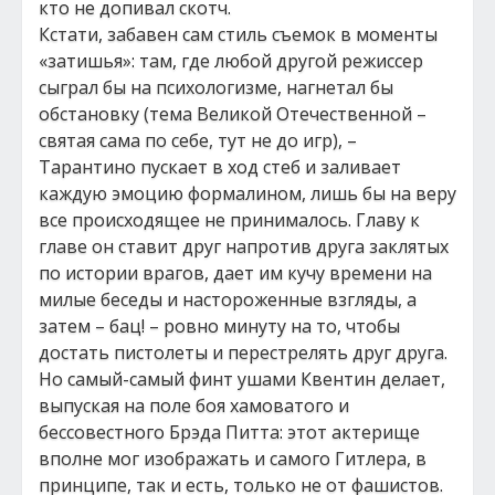
кто не допивал скотч.
Кстати, забавен сам стиль съемок в моменты
«затишья»: там, где любой другой режиссер
сыграл бы на психологизме, нагнетал бы
обстановку (тема Великой Отечественной –
святая сама по себе, тут не до игр), –
Тарантино пускает в ход стеб и заливает
каждую эмоцию формалином, лишь бы на веру
все происходящее не принималось. Главу к
главе он ставит друг напротив друга заклятых
по истории врагов, дает им кучу времени на
милые беседы и настороженные взгляды, а
затем – бац! – ровно минуту на то, чтобы
достать пистолеты и перестрелять друг друга.
Но самый-самый финт ушами Квентин делает,
выпуская на поле боя хамоватого и
бессовестного Брэда Питта: этот актерище
вполне мог изображать и самого Гитлера, в
принципе, так и есть, только не от фашистов.