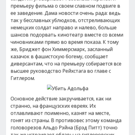
премьеру фильма о своем славном подвиге в
ее заведение. Дама новости очень рада: ведь
так у бесславных ублюдков, отстреливающих
немецких солдат направо и налево, больше
шансов подорвать кинотеатр вместе со всеми
чиновниками прямо во время показа. К тому
же, Бриджет фон Химмерсмарк, засланный
казачок в фашистскую богему, сообщает
диверсантам, что на премьеру собирается все
высшее руководство Рейхстага во главе с
Гитлером.
Основное действие закручивается, как ни
странно, на французских евреях. Их
отлавливают поименно, казнят на месте,
гонят из страны. В противовес этому команда
головорезов Альдо Рэйна (Брэд Питт) точно
так же устраивает облавы на гитлеровских