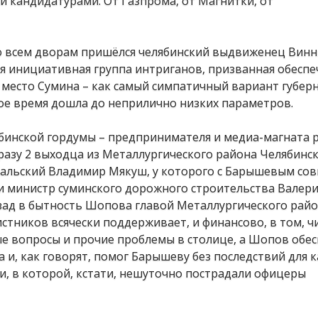
и кандидатурами. От Газпрома, от Магнитки, от
 ко всем дворам пришёлся челябинский выдвиженец Винн
я инициативная группа интриганов, призванная обеспе
есто Сумина – как самый симпатичный вариант губер
ное время дошла до неприлично низких параметров.
ябинской гордумы – предпринимателя и медиа-магната 
зу 2 выходца из Металлургического района Челябинск
ральский Владимир Мякуш, у которого с Барышевым со
, и министр суминского дорожного строительства Валер
ад в бытность Шопова главой Металлургического район
стников всячески поддерживает, и финансово, в том, ч
е вопросы и прочие проблемы в столице, а Шопов обес
и, как говорят, помог Барышеву без последствий для 
и, в которой, кстати, нешуточно пострадали офицеры