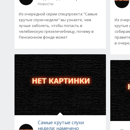
Новости
Из очередной серии спецпроекта "Самые
крутые слухи недели" вы узнаете, чем
Из очер
лучше заболеть, чтобы попасть в
крутые 
челябинскую грязелечебницу, почему в
собираю
Пенсионном фонде может
правите
в очере
Самые крутые слухи
недели: намечено