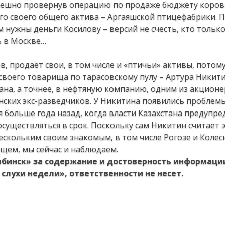
успешно провернув операцию по продаже бюджету коро
го своего общего актива – Аргаяшской птицефабрики. 
м нужны деньги Косилову – версий не счесть, кто только
ь в Москве…
, продаёт свои, в том числе и «птичьи» активы, потому
своего товарища по тарасовскому пулу – Артура Никити
ана, а точнее, в нефтяную компанию, одним из акцион
нских экс-разведчиков. У Никитина появились проблем
больше года назад, когда власти Казахстана предупред
осуществляться в срок. Поскольку сам Никитин считает 
скольким своим знакомым, в том числе Рогозе и Колес
бщем, мы сейчас и наблюдаем.
ябинск» за содержание и достоверность информаци
слухи недели», ответственности не несет.