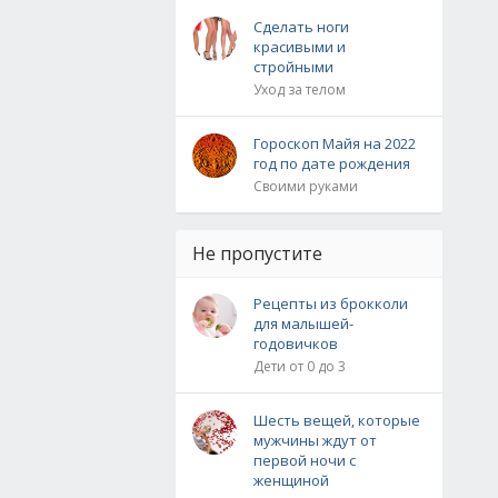
Сделать ноги
красивыми и
стройными
Уход за телом
Гороскоп Майя на 2022
год по дате рождения
Своими руками
Не пропустите
Рецепты из брокколи
для малышей-
годовичков
Дети от 0 до 3
Шесть вещей, которые
мужчины ждут от
первой ночи с
женщиной