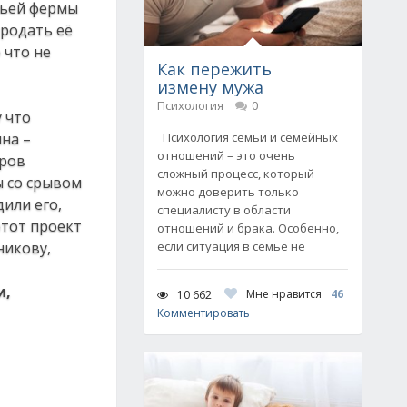
вьей фермы
Продать её
 что не
Как пережить
измену мужа
Психология
0
 что
на –
Психология семьи и семейных
отношений – это очень
еров
сложный процесс, который
ы со срывом
можно доверить только
или его,
специалисту в области
этот проект
отношений и брака. Особенно,
никову,
если ситуация в семье не
и,
Мне нравится
46
10 662
Комментировать