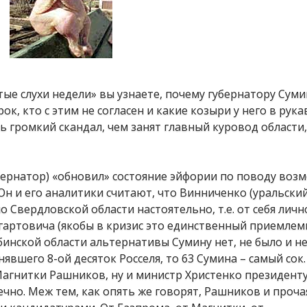
ые слухи недели» вы узнаете, почему губернатору Суми
, кто с этим не согласен и какие козыри у него в рука
 громкий скандал, чем занят главный куровод области,
бернатор) «обновил» состояние эйфории по поводу воз
Он и его аналитики считают, что Винниченко (уральски
Свердловской области настоятельно, т.е. от себя личн
гартовича (якобы в кризис это единственный приемле
ябинской области альтернативы Сумину нет, не было и н
явшего 8-ой десяток Росселя, то 63 Сумина – самый сок.
агнитки Рашников, ну и министр Христенко президенту
чно. Меж тем, как опять же говорят, Рашников и проча