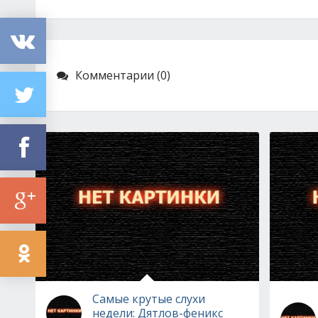
Комментарии (0)
Самые крутые слухи
недели: Дятлов-феникс