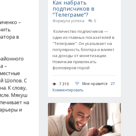
Как набрать
подписчиков в
"Телеграме"?
Формула успеха
0
иченко –
чить
Количество подписчиков —
натора в
один из главных показателей в
"Телеграме". Он указывает на
популярность блогера и влияет
на доходы от монетизации.
районного
Новичкам привлекать
а –
фолловеров порой
вместные
ий Шопов. С
Мне нравится
27
7 319
а. К слову,
Комментировать
исле. Мякуш
печивает на
карьеры и