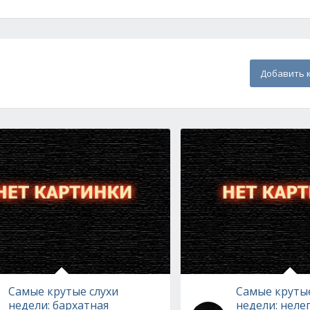
Добавить 
Самые крутые слухи
Самые крутые
недели: бархатная
недели: неле