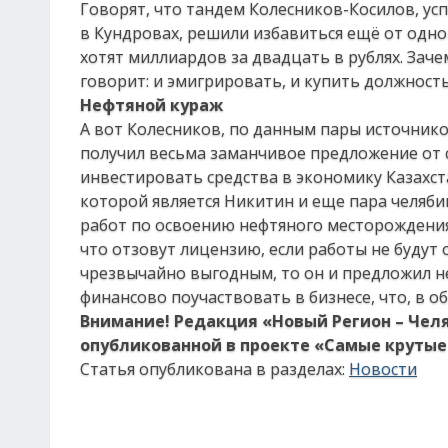
Говорят, что тандем Колесников-Косилов, 
в Кундровах, решили избавиться ещё от одно
хотят миллиардов за двадцать в рублях. Заче
говорит: и эмигрировать, и купить должност
Нефтяной кураж
А вот Колесников, по данным пары источников
получил весьма заманчивое предложение от 
инвестировать средства в экономику Казахст
которой является Никитин и еще пара челяби
работ по освоению нефтяного месторождения 
что отзовут лицензию, если работы не будут 
чрезвычайно выгодным, то он и предложил не
финансово поучаствовать в бизнесе, что, в о
Внимание! Редакция «Новый Регион – Чел
опубликованной в проекте «Самые крутые 
Статья опубликована в разделах:
Новости