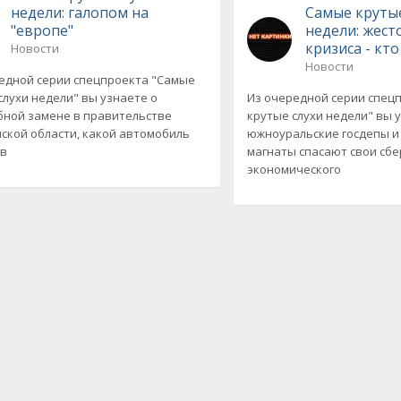
недели: галопом на
Самые крутые
"европе"
недели: жест
кризиса - кто
Новости
Новости
едной серии спецпроекта "Самые
слухи недели" вы узнаете о
Из очередной серии спец
ной замене в правительстве
крутые слухи недели" вы у
ской области, какой автомобиль
южноуральские госдепы 
 в
магнаты спасают свои сб
экономического