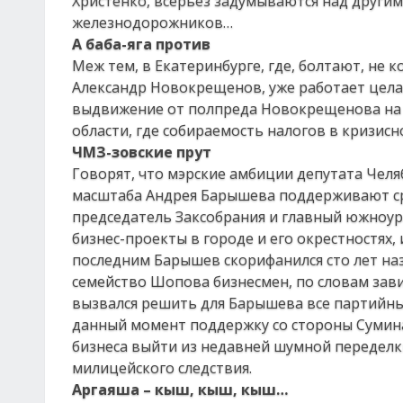
Христенко, всерьёз задумываются над другим
железнодорожников…
А баба-яга против
Меж тем, в Екатеринбурге, где, болтают, не
Александр Новокрещенов, уже работает цела
выдвижение от полпреда Новокрещенова на м
области, где собираемость налогов в кризис
ЧМЗ-зовские прут
Говорят, что мэрские амбиции депутата Чел
масштаба Андрея Барышева поддерживают сра
председатель Заксобрания и главный южноу
бизнес-проекты в городе и его окрестностях
последним Барышев скорифанился сто лет наз
семейство Шопова бизнесмен, по словам зави
вызвался решить для Барышева все партийны
данный момент поддержку со стороны Сумина 
бизнеса выйти из недавней шумной переделк
милицейского следствия.
Аргаяша – кыш, кыш, кыш…