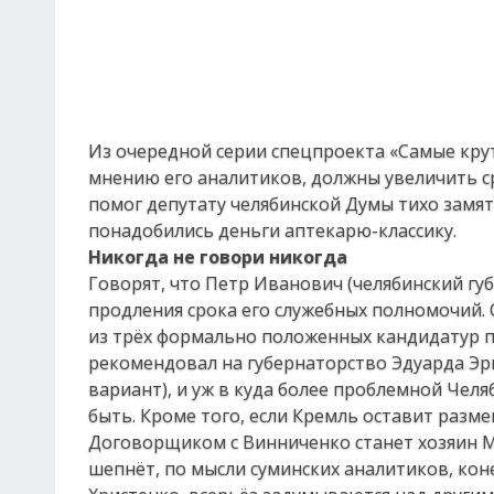
Из очередной серии спецпроекта «Самые крут
мнению его аналитиков, должны увеличить срок
помог депутату челябинской Думы тихо замять
понадобились деньги аптекарю-классику.
Никогда не говори никогда
Говорят, что Петр Иванович (челябинский гу
продления срока его служебных полномочий. 
из трёх формально положенных кандидатур по 
рекомендовал на губернаторство Эдуарда Эр
вариант), и уж в куда более проблемной Чел
быть. Кроме того, если Кремль оставит размен
Договорщиком с Винниченко станет хозяин М
шепнёт, по мысли суминских аналитиков, коне