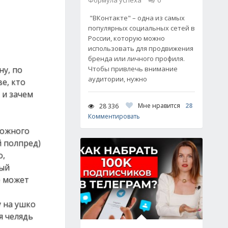
Формула успеха
0
"ВКонтакте" – одна из самых
популярных социальных сетей в
России, которую можно
использовать для продвижения
бренда или личного профиля.
ну, по
Чтобы привлечь внимание
аудитории, нужно
ве, кто
 и зачем
Мне нравится
28
28 336
Комментировать
можного
й полпред)
о,
мый
е может
 на ушко
я челядь