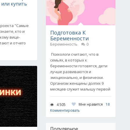
 или купить
проекта "Самые
знаете, кто и
Подготовка К
кому вице-
Беременности
тают и отчего
Беременность
0
Психологи считают, что в
семьях, в которых к
беременности готовятся, дети
лучше развиваются и
эмоционально, и физически.
Организм женщины долгих 9
месяцев служит малышу первой
Мне нравится
18
4 505
Комментировать
Популярное