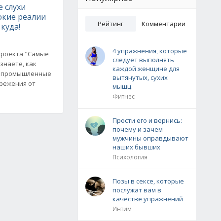
 слухи
окие реалии
Рейтинг
Комментарии
 куда!
4 упражнения, которые
проекта "Самые
следует выполнять
знаете, как
каждой женщине для
и промышленные
вытянутых, сухих
ережения от
мышц.
Фитнес
Прости его и вернись:
почему и зачем
мужчины оправдывают
наших бывших
Психология
Позы в сексе, которые
послужат вам в
качестве упражнений
Интим