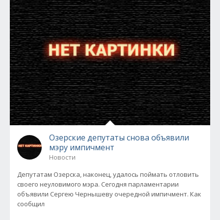
Озерские депутаты снова объявили
мэру импичмент
Новости
Депутатам Озерска, наконец, удалось поймать отловить
своего неуловимого мэра. Сегодня парламентарии
объявили Сергею Чернышеву очередной импичмент. Как
сообщил