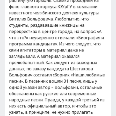
растянутую гармонь. Съемки проходили на
фоне главного корпуса ЮУрГУ в компании
известного челябинского деятеля культуры
Виталия Вольфовича. Любопытно, что
студенты, раздававшие книжицы на
перекрестках в центре города, на вопрос: «А
что это?» неуверенно отвечали: «Биография и
программа кандидата». Из чего следует, что
сами агитаторы в материал даже не
заглядывали. А материал оказался
прелюбопытный. Как следует из выходных
данных, по заказу кандидата Шестакова
Вольфович составил сборник «Наши любимые
песни». В песенник вошли 31 песня, лишь у
одной указан автор – Вольфович, остальные
обозначены как русские или современные
народные песни. Правда, у каждой третьей из
них есть официальный автор, и чтобы это
узнать, в принципе, не нужно прилагать