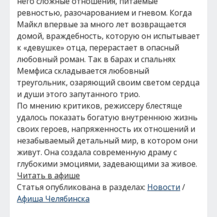
него сложные отношения, питаемые
ревностью, разочарованием и гневом. Когда
Майкл впервые за много лет возвращается
домой, враждебность, которую он испытывает
к «девушке» отца, перерастает в опасный
любовный роман. Так в барах и спальнях
Мемфиса складывается любовный
треугольник, озаряющий своим светом сердца
и души этого запутанного трио.
По мнению критиков, режиссеру блестяще
удалось показать богатую внутреннюю жизнь
своих героев, напряженность их отношений и
незабываемый детальный мир, в котором они
живут. Она создала современную драму с
глубокими эмоциями, задевающими за живое.
Читать в афише
Статья опубликована в разделах:
Новости
/
Афиша Челябинска